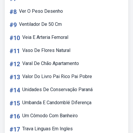
#8
Ver O Peso Desenho
#9
Ventilador De 50 Cm
#10
Veia E Arteria Femoral
#11
Vaso De Flores Natural
#12
Varal De Chão Apartamento
#13
Valor Do Livro Pai Rico Pai Pobre
#14
Unidades De Conservação Paraná
#15
Umbanda E Candomblé Diferença
#16
Um Cômodo Com Banheiro
#17
Trava Linguas Em Ingles