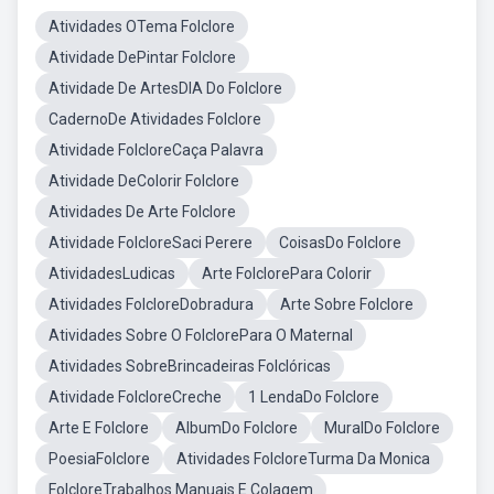
Atividades OTema Folclore
Atividade DePintar Folclore
Atividade De ArtesDIA Do Folclore
CadernoDe Atividades Folclore
Atividade FolcloreCaça Palavra
Atividade DeColorir Folclore
Atividades De Arte Folclore
Atividade FolcloreSaci Perere
CoisasDo Folclore
AtividadesLudicas
Arte FolclorePara Colorir
Atividades FolcloreDobradura
Arte Sobre Folclore
Atividades Sobre O FolclorePara O Maternal
Atividades SobreBrincadeiras Folclóricas
Atividade FolcloreCreche
1 LendaDo Folclore
Arte E Folclore
AlbumDo Folclore
MuralDo Folclore
PoesiaFolclore
Atividades FolcloreTurma Da Monica
FolcloreTrabalhos Manuais E Colagem