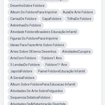
DesenhoSobre Folclore
Album Do FolclorePara Imprimir
AulaDe Arte Folclore
CartazDe Folclore
CapaFolclore
TrilhaDo Folclore
AdivinhasDo Folclore
Atividade FolcloreBrasileiro Educação Infantil
Figuras Do FolclorePara Imprimir
Ideias Para FazerArte Sobre Folclore
Artes Sobre OEterno Desenhos
AtividadesCurupira
ArteCom Folclore
Folclore1 Ano
5 LendasDo Folclore
Folclore1º Ano
JapotáFolclore
Painel FolcloreEducação Infantil
A SereiaFolclore
Album Sobre FolclorePara Educacao Infantil
Atividades De Arte SobreFolguedos
Sequencia DidaticaFolclore
Atividades DeAlfabetização Divertida