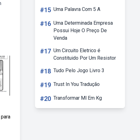
m
#15
Uma Palavra Com 5 A
#16
Uma Determinada Empresa
Possui Hoje O Preço De
Venda
#17
Um Circuito Eletrico é
Constituido Por Um Resistor
#18
Tudo Pelo Jogo Livro 3
#19
Trust In You Tradução
#20
Transformar Ml Em Kg
 para