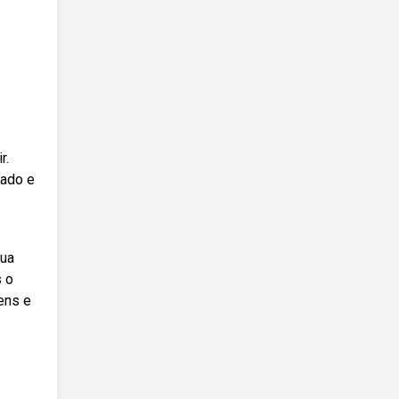
r.
iado e
sua
s o
ens e