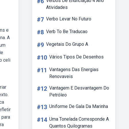
#6
Verbos De Enunciação 4 Ano
Atividades
#7
Verbo Levar No Futuro
ens e
#8
Verb To Be Traducao
na. A
#9
Vegetais Do Grupo A
 um
de
#10
Vários Tipos De Desenhos
o celi
#11
Vantagens Das Energias
Renovaveis
riar
#12
Vantagem E Desvantagem Do
exto.
Petróleo
ca
#13
Uniforme De Gala Da Marinha
fletir
é para
#14
Uma Tonelada Corresponde A
ra
Quantos Quilogramas