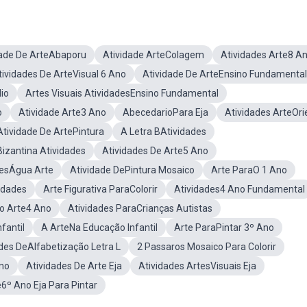
dade De ArteAbaporu
Atividade ArteColagem
Atividades Arte8 A
tividades De ArteVisual 6 Ano
Atividade De ArteEnsino Fundamental
io
Artes Visuais AtividadesEnsino Fundamental
o
Atividade Arte3 Ano
AbecedarioPara Eja
Atividades ArteOri
Atividade De ArtePintura
A Letra BAtividades
izantina Atividades
Atividades De Arte5 Ano
desÁgua Arte
Atividade DePintura Mosaico
Arte ParaO 1 Ano
idades
Arte Figurativa ParaColorir
Atividades4 Ano Fundamental
ro Arte4 Ano
Atividades ParaCrianças Autistas
fantil
A ArteNa Educação Infantil
Arte ParaPintar 3º Ano
des DeAlfabetização Letra L
2 Passaros Mosaico Para Colorir
Ano
Atividades De Arte Eja
Atividades ArtesVisuais Eja
6º Ano Eja Para Pintar