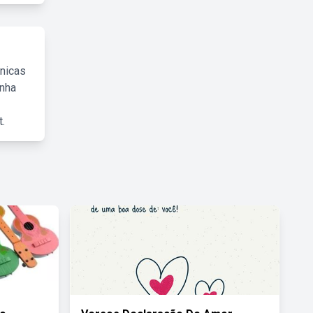
cnicas
inha
.