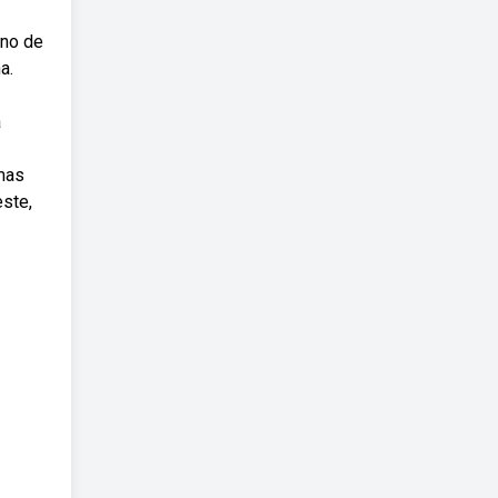
ano de
a.
a
emas
este,