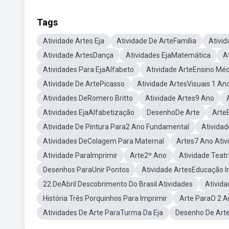
Tags
Atividade Artes Eja
Atividade De ArteFamília
Ativi
Atividade ArtesDança
Atividades EjaMatemática
A
Atividades Para EjaAlfabeto
Atividade ArteEnsino Méd
Atividade De ArtePicasso
Atividade ArtesVisuais 1 An
Atividades DeRomero Britto
Atividade Artes9 Ano
Atividades EjaAlfabetização
DesenhoDe Arte
ArteB
Atividade De Pintura Para2 Ano Fundamental
Ativida
Atividades DeColagem Para Maternal
Artes7 Ano Ativ
Atividade ParaImprimir
Arte2º Ano
Atividade Teat
Desenhos ParaUnir Pontos
Atividade ArtesEducação In
22 DeAbril Descobrimento Do Brasil Atividades
Ativida
História Três Porquinhos Para Imprimir
Arte ParaO 2 
Atividades De Arte ParaTurma Da Eja
Desenho De Arte