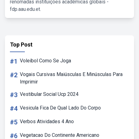
renomadas instituições acadêmicas globais -
fdp.aau.edu.et.
Top Post
#1
Voleibol Como Se Joga
#2
Vogais Cursivas Maiúsculas E Minúsculas Para
Imprimir
#3
Vestibular Social Ucp 2024
#4
Vesicula Fica De Qual Lado Do Corpo
#5
Verbos Atividades 4 Ano
#6
Vegetacao Do Continente Americano