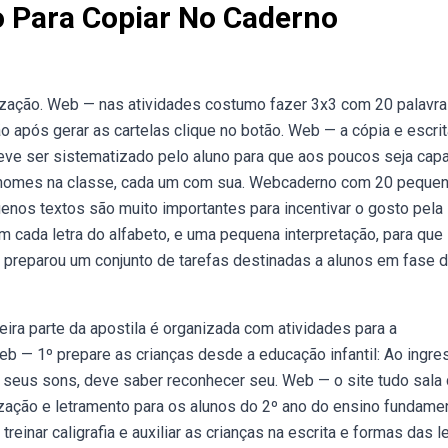
o Para Copiar No Caderno
tização. Web — nas atividades costumo fazer 3x3 com 20 palavra
 após gerar as cartelas clique no botão. Web — a cópia e escrit
eve ser sistematizado pelo aluno para que aos poucos seja cap
ntos nomes na classe, cada um com sua. Webcaderno com 20 peque
uenos textos são muito importantes para incentivar o gosto pela
 cada letra do alfabeto, e uma pequena interpretação, para que
preparou um conjunto de tarefas destinadas a alunos em fase 
ira parte da apostila é organizada com atividades para a
eb — 1º prepare as crianças desde a educação infantil: Ao ingre
e seus sons, deve saber reconhecer seu. Web — o site tudo sala
tização e letramento para os alunos do 2º ano do ensino fundamen
inar caligrafia e auxiliar as crianças na escrita e formas das l