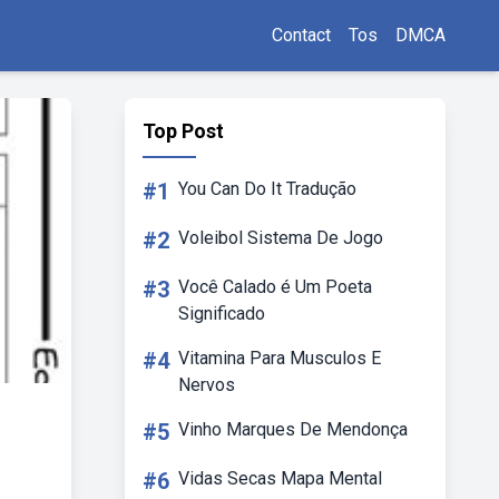
Contact
Tos
DMCA
Top Post
#1
You Can Do It Tradução
#2
Voleibol Sistema De Jogo
#3
Você Calado é Um Poeta
Significado
#4
Vitamina Para Musculos E
Nervos
#5
Vinho Marques De Mendonça
#6
Vidas Secas Mapa Mental