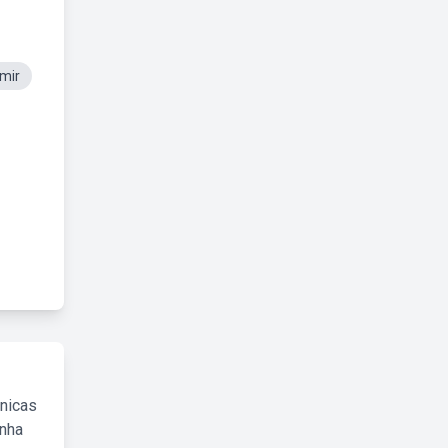
mir
cnicas
inha