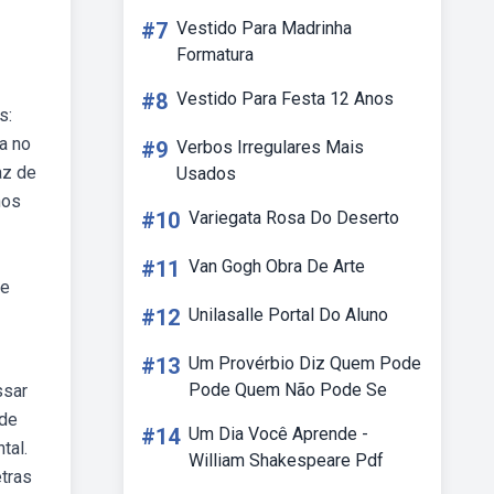
#7
Vestido Para Madrinha
Formatura
#8
Vestido Para Festa 12 Anos
s:
a no
#9
Verbos Irregulares Mais
az de
Usados
nos
#10
Variegata Rosa Do Deserto
#11
Van Gogh Obra De Arte
de
#12
Unilasalle Portal Do Aluno
#13
Um Provérbio Diz Quem Pode
Pode Quem Não Pode Se
ssar
 de
#14
Um Dia Você Aprende -
tal.
William Shakespeare Pdf
etras