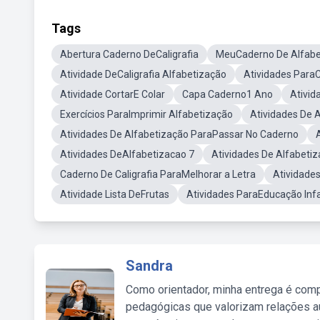
Tags
Abertura Caderno DeCaligrafia
MeuCaderno De Alfabe
Atividade DeCaligrafia Alfabetização
Atividades ParaC
Atividade CortarE Colar
Capa Caderno1 Ano
Ativid
Exercícios ParaImprimir Alfabetização
Atividades De 
Atividades De Alfabetização ParaPassar No Caderno
Atividades DeAlfabetizacao 7
Atividades De Alfabeti
Caderno De Caligrafia ParaMelhorar a Letra
Atividade
Atividade Lista DeFrutas
Atividades ParaEducação Infa
Sandra
Como orientador, minha entrega é comp
pedagógicas que valorizam relações au