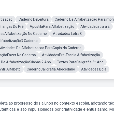
tização
Caderno DeLeitura
Caderno De Alfabetização ParaImpri
rianças Do Pré
ApostilaPara Alfabetização
AtividadeLetra a E
aesAlfabetização No Caderno
Atividadea Letra C
AlfabetizaçãoD Caderno
Atividades De Alfabetizacao ParaCopia No Caderno
zaçãoFazer No Caderno
AtividadesPré-Escola Alfabetização
s De AlfabetizaçãoSílabas 2 Ano
Textos ParaCaligrafia 5º Ano
ntil Alfabeto
CadernoCaligrafia Abecedario
Atividadea Bola
leta ao progresso dos alunos no contexto escolar, adotando té
tênticas e são impulsionadas por criatividade e entusiasmo. M