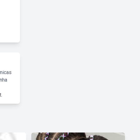
cnicas
inha
.