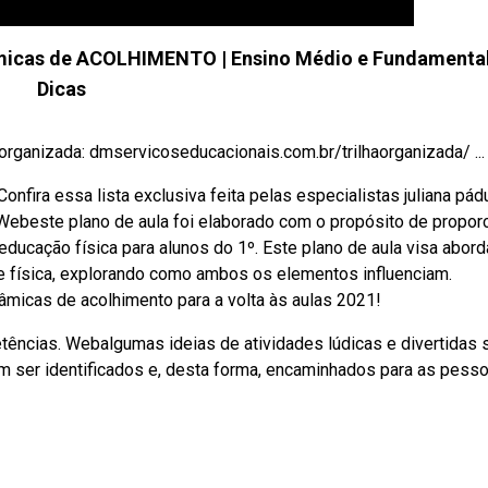
icas de ACOLHIMENTO | Ensino Médio e Fundamental 
Dicas
organizada: dmservicoseducacionais.com.br/trilhaorganizada/ ...
fira essa lista exclusiva feita pelas especialistas juliana pád
 Webeste plano de aula foi elaborado com o propósito de propor
ducação física para alunos do 1º. Este plano de aula visa abord
ade física, explorando como ambos os elementos influenciam.
âmicas de acolhimento para a volta às aulas 2021!
ências. Webalgumas ideias de atividades lúdicas e divertidas 
ser identificados e, desta forma, encaminhados para as pess