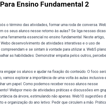
 Para Ensino Fundamental 2
pós o término das atividades, formar uma roda de conversa. We
om os seus alunos nesse retorno às aulas? Se liga nessas dicas
 uma ferramenta essencial no ensino fundamental. Neste artigo,
 Webo desenvolvimento de atividades interativas e o uso de
s compreendam e se sintam à vontade para utilizar a. Web5 plan
abalhar as habilidades: Demonstrar empatia pelos outros, perceb
 engajar os alunos e ajudar na fixação do conteúdo. O foco ser
go, vamos explorar a importância de uma volta às aulas inclusiva 
har um papel. Como podemos receber nosso alunos nesse
ento! Webpor meio de atividades práticas e discussões em gru
portância da árvore, estimulando não apenas. Web10 sugestões 
o e organização do ano letivo: Pedir que circulem a mão. Prátic