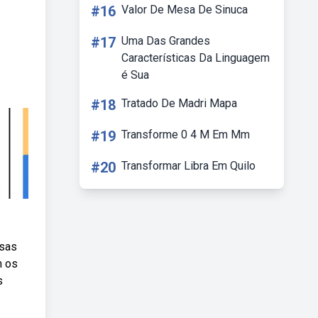
#16
Valor De Mesa De Sinuca
#17
Uma Das Grandes
Características Da Linguagem
é Sua
#18
Tratado De Madri Mapa
#19
Transforme 0 4 M Em Mm
#20
Transformar Libra Em Quilo
ssas
m os
s