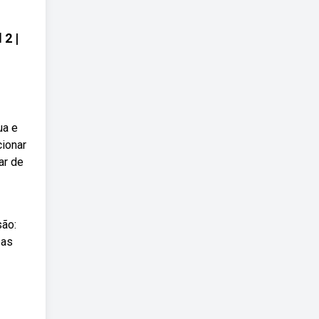
2 |
ua e
cionar
ar de
são:
oas