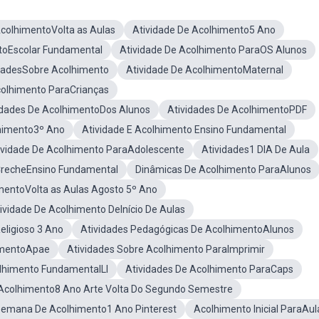
AcolhimentoVolta as Aulas
Atividade De Acolhimento5 Ano
toEscolar Fundamental
Atividade De Acolhimento ParaOS Alunos
dadesSobre Acolhimento
Atividade De AcolhimentoMaternal
colhimento ParaCrianças
idades De AcolhimentoDos Alunos
Atividades De AcolhimentoPDF
lhimento3º Ano
Atividade E Acolhimento Ensino Fundamental
ividade De Acolhimento ParaAdolescente
Atividades1 DIA De Aula
CrecheEnsino Fundamental
Dinâmicas De Acolhimento ParaAlunos
mentoVolta as Aulas Agosto 5º Ano
ividade De Acolhimento DeInício De Aulas
eligioso 3 Ano
Atividades Pedagógicas De AcolhimentoAlunos
imentoApae
Atividades Sobre Acolhimento ParaImprimir
olhimento FundamentalLl
Atividades De Acolhimento ParaCaps
 Acolhimento8 Ano Arte Volta Do Segundo Semestre
Semana De Acolhimento1 Ano Pinterest
Acolhimento Inicial ParaAul