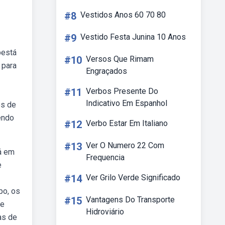
#8
Vestidos Anos 60 70 80
#9
Vestido Festa Junina 10 Anos
bestá
#10
Versos Que Rimam
 para
Engraçados
#11
Verbos Presente Do
Indicativo Em Espanhol
os de
endo
#12
Verbo Estar Em Italiano
#13
Ver O Numero 22 Com
á em
Frequencia
e
#14
Ver Grilo Verde Significado
po, os
#15
Vantagens Do Transporte
de
Hidroviário
as de