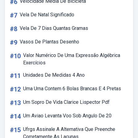
#6
Velocidade Media De Bicicleta
#7
Vela De Natal Significado
#8
Vela De 7 Dias Quantas Gramas
#9
Vasos De Plantas Desenho
#10
Valor Numérico De Uma Expressão Algébrica
Exercícios
#11
Unidades De Medidas 4 Ano
#12
Uma Urna Contem 6 Bolas Brancas E 4 Pretas
#13
Um Sopro De Vida Clarice Lispector Pdf
#14
Um Aviao Levanta Voo Sob Angulo De 20
#15
Ufrgs Assinale A Alternativa Que Preenche
Corretamente As Lacunas