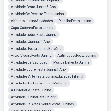
Atividade JuninasPara Imprimir
Atividade Festa Junina5 Ano
AtividadeDe Recorte Festa Junina
Alfabeto JuninoAtividades
PlanilhaFesta Junina
Capa CadernoFesta Junina
Atividade LúdicaFesta Junina
Atividades Juninas4 Ano
Atividades Festa JuninaBerçário
Artes VisuaisFesta Junina
AatividadesFesta Junina
AtividadesDe São João
Música DeFesta Junina
Atividade Sobre Festa Junina1 Ano
Atividades Arte Festa JuninaEducaçao Infantil
Atividades De Festa JuninaMaternal
A HistóriaDa Festa Junina
Atividade JuninaPara Colorir
Atividade De Artes SobreFestas Juninas