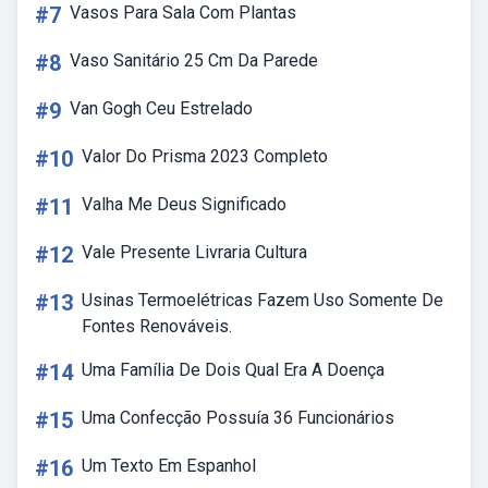
#7
Vasos Para Sala Com Plantas
#8
Vaso Sanitário 25 Cm Da Parede
#9
Van Gogh Ceu Estrelado
#10
Valor Do Prisma 2023 Completo
#11
Valha Me Deus Significado
#12
Vale Presente Livraria Cultura
#13
Usinas Termoelétricas Fazem Uso Somente De
Fontes Renováveis.
#14
Uma Família De Dois Qual Era A Doença
#15
Uma Confecção Possuía 36 Funcionários
#16
Um Texto Em Espanhol