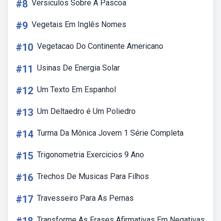
#8
Versiculos Sobre A Pascoa
#9
Vegetais Em Inglês Nomes
#10
Vegetacao Do Continente Americano
#11
Usinas De Energia Solar
#12
Um Texto Em Espanhol
#13
Um Deltaedro é Um Poliedro
#14
Turma Da Mônica Jovem 1 Série Completa
#15
Trigonometria Exercicios 9 Ano
#16
Trechos De Musicas Para Filhos
#17
Travesseiro Para As Pernas
Transforme As Frases Afirmativas Em Negativas