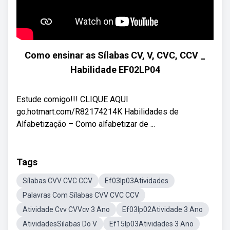
Como ensinar as Sílabas CV, V, CVC, CCV _
Habilidade EF02LP04
Estude comigo!!! CLIQUE AQUI
go.hotmart.com/R82174214K Habilidades de
Alfabetização – Como alfabetizar de ...
Tags
Sílabas CVV CVC CCV
Ef03lp03Atividades
Palavras Com Sílabas CVV CVC CCV
Atividade Cvv CVVcv 3 Ano
Ef03lp02Atividade 3 Ano
AtividadesSilabas Do V
Ef15lp03Atividades 3 Ano