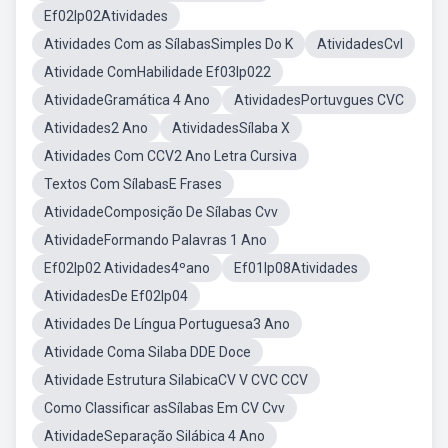
Ef02lp02Atividades
Atividades Com as SílabasSimples Do K
AtividadesCvl
Atividade ComHabilidade Ef03lp022
AtividadeGramática 4 Ano
AtividadesPortuvgues CVC
Atividades2 Ano
AtividadesSílaba X
Atividades Com CCV2 Ano Letra Cursiva
Textos Com SílabasE Frases
AtividadeComposição De Sílabas Cvv
AtividadeFormando Palavras 1 Ano
Ef02lp02 Atividades4ºano
Ef01lp08Atividades
AtividadesDe Ef02lp04
Atividades De Língua Portuguesa3 Ano
Atividade Coma Silaba DDE Doce
Atividade Estrutura SilabicaCV V CVC CCV
Como Classificar asSílabas Em CV Cvv
AtividadeSeparação Silábica 4 Ano