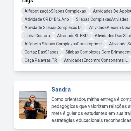
Tags
AlfabetizaçãoSílabas Complexas
Atividades De Apoi
Atividade CR Dr Br2 Ano
Silabas ComplexasAtiviades
Atividade SílabasComplexos Dr
AtividadeAlecrim Dou
Linha Costura
AtividadeBL EBR
Atividades Das Sí
Alfabeto Sílabas ComplexasPara Imprimir
Atividade S
Cartaz DasSílabas
Sílabas Complexas Com BrImagem
Caça Palavras TR
AtividadesEncontro Consonantal L
Sandra
Como orientador, minha entrega é comp
pedagógicas que valorizam relações au
meta é guiar os estudantes em sua traj
estratégias educacionais reconhecidas