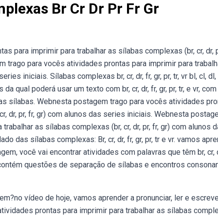
plexas Br Cr Dr Pr Fr Gr
para imprimir para trabalhar as sílabas complexas (br, cr, dr, pr
 trago para vocês atividades prontas para imprimir para trabalh
es iniciais. Sílabas complexas br, cr, dr, fr, gr, pr, tr, vr bl, cl, dl, f
a qual poderá usar um texto com br, cr, dr, fr, gr, pr, tr, e vr, com
m as sílabas. Webnesta postagem trago para vocês atividades pr
cr, dr, pr, fr, gr) com alunos das series iniciais. Webnesta posta
rabalhar as sílabas complexas (br, cr, dr, pr, fr, gr) com alunos 
 das sílabas complexas: Br, cr, dr, fr, gr, pr, tr e vr. vamos apr
, você vai encontrar atividades com palavras que têm br, cr, dr
ade contém questões de separação de sílabas e encontros consona
em?no vídeo de hoje, vamos aprender a pronunciar, ler e escreve
ividades prontas para imprimir para trabalhar as sílabas compl