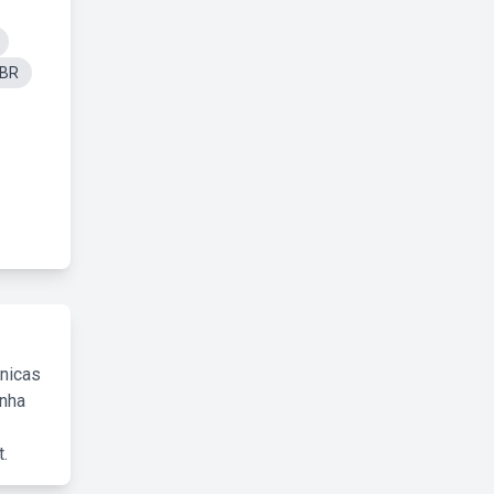
 BR
cnicas
inha
.