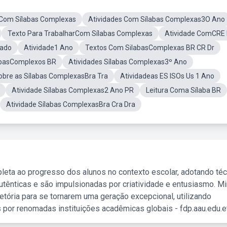
oCom Sílabas Complexas
Atividades Com Sílabas Complexas3O Ano
Texto Para TrabalharCom Sílabas Complexas
Atividade ComCRE
rado
Atividade1 Ano
Textos Com SilabasComplexas BR CR Dr
labasComplexos BR
Atividades Sílabas Complexas3º Ano
obre as Sílabas ComplexasBra Tra
Atividadeas ES ISOs Us 1 Ano
Atividade Sílabas Complexas2 Ano PR
Leitura Coma Sílaba BR
Atividade Sílabas ComplexasBra Cra Dra
leta ao progresso dos alunos no contexto escolar, adotando té
tênticas e são impulsionadas por criatividade e entusiasmo. M
etória para se tornarem uma geração excepcional, utilizando
 por renomadas instituições acadêmicas globais - fdp.aau.edu.et