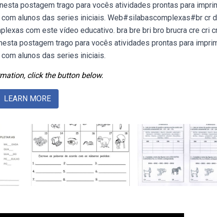
. Webnesta postagem trago para vocês atividades prontas para impri
, gr) com alunos das series iniciais. Web#silabascomplexas#br cr dr
lexas com este vídeo educativo. bra bre bri bro brucra cre cri c
. Webnesta postagem trago para vocês atividades prontas para imprim
r) com alunos das series iniciais.
mation, click the button below.
LEARN MORE