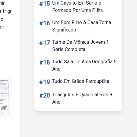
#15
Um Circuito Em Serie é
mir
Formado Por Uma Pilha
 fr gr
ro.
#16
Um Bom Filho A Casa Torna
ir
Significado
#17
Turma Da Mônica Jovem 1
Série Completa
#18
Tudo Sala De Aula Geografia 5
Ano
#19
Tudo Em Grãos Farroupilha
#20
Triangulos E Quadrilateros 8
Ano