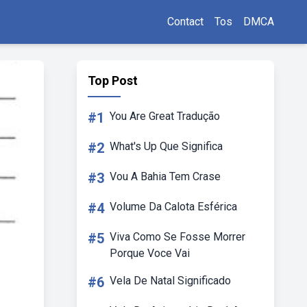
Contact
Tos
DMCA
Top Post
#1
You Are Great Tradução
#2
What's Up Que Significa
#3
Vou A Bahia Tem Crase
#4
Volume Da Calota Esférica
#5
Viva Como Se Fosse Morrer
Porque Voce Vai
#6
Vela De Natal Significado