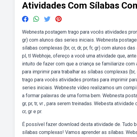
Atividades Com Sílabas Com
Webnesta postagem trago para vocês atividades prontas 
gr) com alunos das series iniciais. Webnesta postagem
sílabas complexas (br, cr, dr, pr, fr, gr) com alunos das seri
pl, tl Webhoje, ofereço a você uma atividade que, antes d
intuito de fazer com que a criança se familiarize co
para imprimir para trabalhar as sílabas complexas (br, 
trago para vocês atividades prontas para imprimir para t
series iniciais. Webneste vídeo realizamos um compilado
a formar palavras de uma forma bem. Webnesta postagem
gr, pr, tr, vr , para serem treinadas. Webesta ativid
cr, gr e pr.
É possível fazer download desta atividade de. Tudo b
sílabas complexas! Vamos aprender as sílabas. Webat