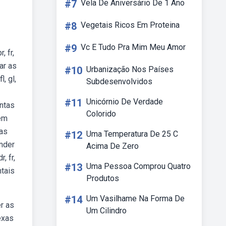
#7
Vela De Aniversário De 1 Ano
#8
Vegetais Ricos Em Proteina
#9
Vc E Tudo Pra Mim Meu Amor
, fr,
ar as
#10
Urbanização Nos Países
l, gl,
Subdesenvolvidos
#11
Unicórnio De Verdade
ontas
Colorido
gem
das
#12
Uma Temperatura De 25 C
ender
Acima De Zero
, fr,
#13
Uma Pessoa Comprou Quatro
ntais
Produtos
#14
Um Vasilhame Na Forma De
r as
Um Cilindro
exas