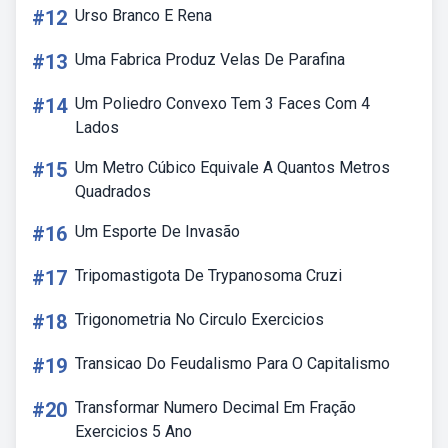
#12
Urso Branco E Rena
#13
Uma Fabrica Produz Velas De Parafina
#14
Um Poliedro Convexo Tem 3 Faces Com 4
Lados
#15
Um Metro Cúbico Equivale A Quantos Metros
Quadrados
#16
Um Esporte De Invasão
#17
Tripomastigota De Trypanosoma Cruzi
#18
Trigonometria No Circulo Exercicios
#19
Transicao Do Feudalismo Para O Capitalismo
#20
Transformar Numero Decimal Em Fração
Exercicios 5 Ano