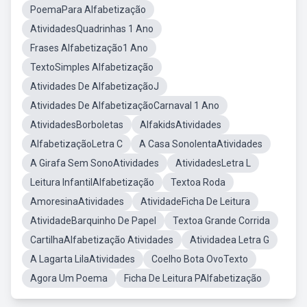
PoemaPara Alfabetização
AtividadesQuadrinhas 1 Ano
Frases Alfabetização1 Ano
TextoSimples Alfabetização
Atividades De AlfabetizaçãoJ
Atividades De AlfabetizaçãoCarnaval 1 Ano
AtividadesBorboletas
AlfakidsAtividades
AlfabetizaçãoLetra C
A Casa SonolentaAtividades
A Girafa Sem SonoAtividades
AtividadesLetra L
Leitura InfantilAlfabetização
Textoa Roda
AmoresinaAtividades
AtividadeFicha De Leitura
AtividadeBarquinho De Papel
Textoa Grande Corrida
CartilhaAlfabetização Atividades
Atividadea Letra G
A Lagarta LilaAtividades
Coelho Bota OvoTexto
Agora Um Poema
Ficha De Leitura PAlfabetização