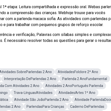
 1ª etapa: Leitura compartilhada e expressão oral. Webas parl
ndo a compreensão das crianças. Webhoje trouxe para vocês
har com a parlenda macaca sofia. As atividades com parlendas p
no e para trabalhar com pequenos grupos de reforço escolar.
erência e verificação; Palavras com sílabas simples e complexas
. É necessário resolver todas as questões para gerar o resulta
Atividades SobreParlendas 2 Ano
AtividadesFolclore 2º Ano
Interpretação DeParlendas 2 Ano
Parlenda 2 AnoFundamental
nda Com Atividades 2 Ano
Atividades 2 AnoPortuguês Parlenda
mingo
Trava-LínguasAtividades
AtividadesArtes 1º Ano
ática
Atividade São JoãoParlenda 2 Ano
Atividade ParlendaDoc
lendas 2 Ano
ParlendasPara Crianças
Caderno DeParlendas