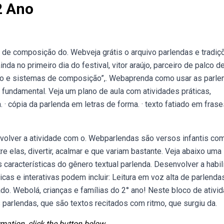
2 Ano
 de composição do. Webveja grátis o arquivo parlendas e tradiç
da no primeiro dia do festival, vitor araújo, parceiro de palco d
eiro e sistemas de composição”,. Webaprenda como usar as parle
fundamental. Veja um plano de aula com atividades práticas,
. · cópia da parlenda em letras de forma. · texto fatiado em frase
nvolver a atividade com o. Webparlendas são versos infantis co
re elas, divertir, acalmar e que variam bastante. Veja abaixo uma
 características do gênero textual parlenda. Desenvolver a habi
icas e interativas podem incluir: Leitura em voz alta de parlenda
do. Webolá, crianças e famílias do 2° ano! Neste bloco de ativi
arlendas, que são textos recitados com ritmo, que surgiu da.
mation, click the button below.