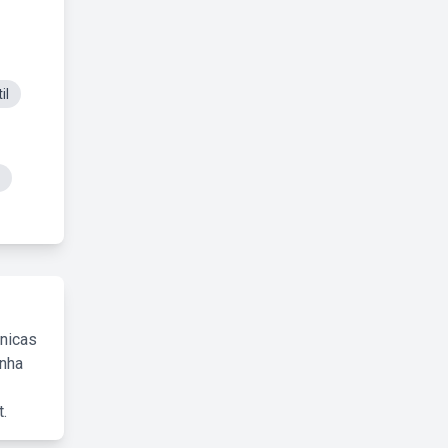
il
cnicas
inha
.