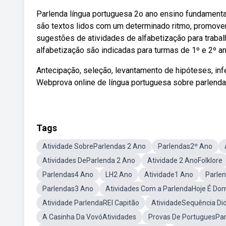
Parlenda língua portuguesa 2o ano ensino fundamental
são textos lidos com um determinado ritmo, promove
sugestões de atividades de alfabetização para trabal
alfabetização são indicadas para turmas de 1º e 2º a
Antecipação, seleção, levantamento de hipóteses, inf
Webprova online de língua portuguesa sobre parlendas
Tags
Atividade SobreParlendas 2 Ano
Parlendas2º Ano
Atividades DeParlenda 2 Ano
Atividade 2 AnoFolklore
Parlendas4 Ano
LH2 Ano
Atividade1 Ano
Parle
Parlendas3 Ano
Atividades Com a ParlendaHoje É Do
Atividade ParlendaREI Capitão
AtividadeSequência Did
A Casinha Da VovóAtividades
Provas De PortuguesPar