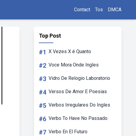
Contact
Tos
DMCA
Top Post
#1
X Vezes X é Quanto
#2
Voce Mora Onde Ingles
#3
Vidro De Relogio Laboratorio
#4
Versos De Amor E Poesias
#5
Verbos Irregulares Do Ingles
#6
Verbo To Have No Passado
#7
Verbo En El Futuro