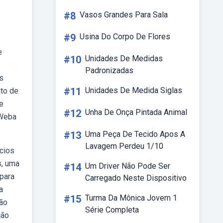
#8
Vasos Grandes Para Sala
#9
Usina Do Corpo De Flores
e
#10
Unidades De Medidas
Padronizadas
s
#11
Unidades De Medida Siglas
ito de
e
#12
Unha De Onça Pintada Animal
 Weba
#13
Uma Peça De Tecido Apos A
Lavagem Perdeu 1/10
cios
s, uma
#14
Um Driver Não Pode Ser
 para
Carregado Neste Dispositivo
a
#15
Turma Da Mônica Jovem 1
ção
Série Completa
ção