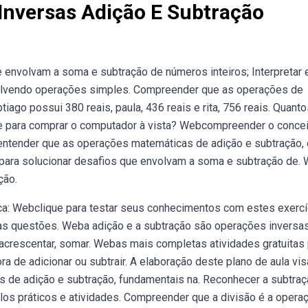
Inversas Adição E Subtração
 envolvam a soma e subtração de números inteiros; Interpretar 
volvendo operações simples. Compreender que as operações de
ago possui 380 reais, paula, 436 reais e rita, 756 reais. Quanto
ente para comprar o computador à vista? Webcompreender o conce
entender que as operações matemáticas de adição e subtração, 
s para solucionar desafios que envolvam a soma e subtração de.
ção.
a: Webclique para testar seus conhecimentos com estes exercí
s questões. Weba adição e a subtração são operações inversa
, acrescentar, somar. Webas mais completas atividades gratuitas
ora de adicionar ou subtrair. A elaboração deste plano de aula vis
tos de adição e subtração, fundamentais na. Reconhecer a subtra
os práticos e atividades. Compreender que a divisão é a opera