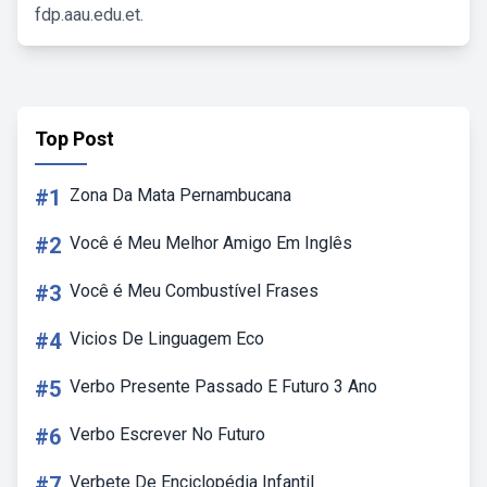
fdp.aau.edu.et.
Top Post
#1
Zona Da Mata Pernambucana
#2
Você é Meu Melhor Amigo Em Inglês
#3
Você é Meu Combustível Frases
#4
Vicios De Linguagem Eco
#5
Verbo Presente Passado E Futuro 3 Ano
#6
Verbo Escrever No Futuro
#7
Verbete De Enciclopédia Infantil