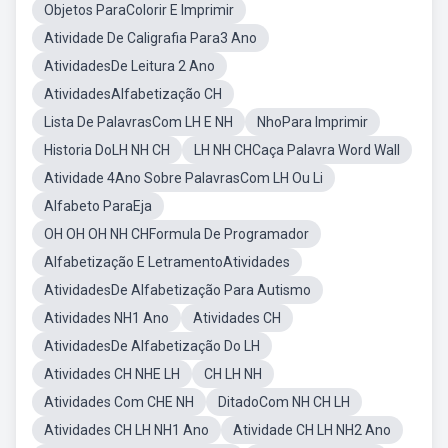
Objetos ParaColorir E Imprimir
Atividade De Caligrafia Para3 Ano
AtividadesDe Leitura 2 Ano
AtividadesAlfabetização CH
Lista De PalavrasCom LH E NH
NhoPara Imprimir
Historia DoLH NH CH
LH NH CHCaça Palavra Word Wall
Atividade 4Ano Sobre PalavrasCom LH Ou Li
Alfabeto ParaEja
OH OH OH NH CHFormula De Programador
Alfabetização E LetramentoAtividades
AtividadesDe Alfabetização Para Autismo
Atividades NH1 Ano
Atividades CH
AtividadesDe Alfabetização Do LH
Atividades CH NHE LH
CH LH NH
Atividades Com CHE NH
DitadoCom NH CH LH
Atividades CH LH NH1 Ano
Atividade CH LH NH2 Ano