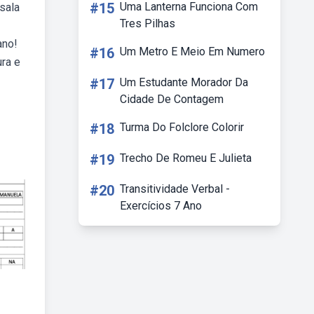
#15
Uma Lanterna Funciona Com
sala
Tres Pilhas
ano!
#16
Um Metro E Meio Em Numero
ura e
#17
Um Estudante Morador Da
Cidade De Contagem
#18
Turma Do Folclore Colorir
#19
Trecho De Romeu E Julieta
#20
Transitividade Verbal -
Exercícios 7 Ano