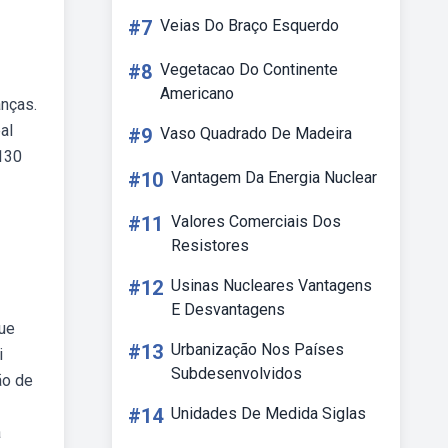
#7
Veias Do Braço Esquerdo
#8
Vegetacao Do Continente
Americano
anças.
al
#9
Vaso Quadrado De Madeira
 130
#10
Vantagem Da Energia Nuclear
#11
Valores Comerciais Dos
Resistores
#12
Usinas Nucleares Vantagens
E Desvantagens
que
#13
Urbanização Nos Países
i
Subdesenvolvidos
ão de
#14
Unidades De Medida Siglas
a