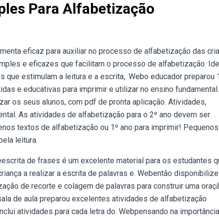
les Para Alfabetização
enta eficaz para auxiliar no processo de alfabetização das cri
mples e eficazes que facilitam o processo de alfabetização. Ide
s que estimulam a leitura e a escrita,. Webo educador preparou
tidas e educativas para imprimir e utilizar no ensino fundamental.
ar os seus alunos, com pdf de pronta aplicação. Atividades,
ental. As atividades de alfabetização para o 2º ano devem ser
nos textos de alfabetização ou 1º ano para imprimir! Pequenos
ela leitura.
eescrita de frases é um excelente material para os estudantes 
iança a realizar a escrita de palavras e. Webentão disponibilize
zação de recorte e colagem de palavras para construir uma oraç
la de aula preparou excelentes atividades de alfabetização
inclui atividades para cada letra do. Webpensando na importânci