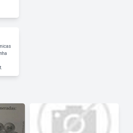
cnicas
inha
.