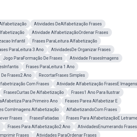
Alfabetização
Atividades DeAlfabetização Frases
lfabetização
Atividade AlfabetizaçãoOrdenar Frases
acao Infantil
Frases ParaLeitura Alfabetização
ases ParaLeitura 3 Ano
AtividadesDe Organizar Frases
Jogo ParaFormação De Frases
Atividade FrasesImagens
esInfantis
Frases ParaLeitura 1 Ano
s De Frases2 Ano
RecortarFrases Simples
lfabetrização Com Frases
Atividade Alfabetização FrasesE Imagen
FrasesCurtas De Alfabetização
Frases1 Ano Para Ilustrar
aAfabetiza Para Primeiro Ano
Feases Parea Alfabetizar E
les ComImagens Alfabetização
AlfabetizandoCom Frases
ever Frases
FrasesFatiadas
Frases Para AlfabetizaçãoE Letram
l
Frases Para Alfabetização2 Ano
AtividadesEnumerando Frases
Imprimir Frases
Atividades ParaOrdenar Frases