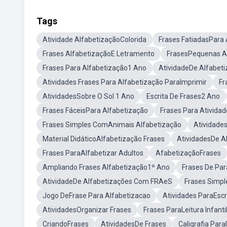
Tags
Atividade AlfabetizaçãoColorida
Frases FatiadasPara 
Frases AlfabetizaçãoE Letramento
FrasesPequenas A
Frases Para Alfabetização1 Ano
AtividadeDe Alfabetiz
Atividades Frases Para Alfabetização ParaImprimir
Fr
AtividadesSobre O Sol 1 Ano
Escrita De Frases2 Ano
Frases FáceisPara Alfabetização
Frases Para Atividad
Frases Simples ComAnimais Alfabetização
Atividade
Material DidáticoAlfabetização Frases
AtividadesDe A
Frases ParaAlfabetizar Adultos
AfabetizaçãoFrases
Ampliando Frases Alfabetização1º Ano
Frases De Par
AtividadeDe Alfabetizações Com FRAeS
Frases Simp
Jogo DeFrase Para Alfabetizacao
Atividades ParaEscr
AtividadesOrganizar Frases
Frases ParaLeitura Infanti
CriandoFrases
AtividadesDe Frases
Caligrafia Para