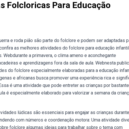
s Folcloricas Para Educação
erra e roda pião são parte do folclore e podem ser adaptadas p
confira as melhores atividades do folclore para educação infantil
is. Webdurante a primavera, o clima ameno e aconchegante
incadeiras e aprendizagens fora da sala de aula. Webnesta publi
ades do folclore especialmente elaboradas para a educação infant
ígenas e africanas busca promover uma experiência rica e signifi
Essa é uma atividade que pode entreter as crianças por bastante
ula é especialmente elaborado para valorizar a semana da crianç
ividades lúdicas são essenciais para engajar as crianças durante
ndendo com números e coordenação motora: Uma atividade dive
obre folclore algumas ideias para trabalhar sobre o tema com