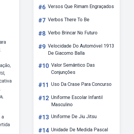
#6
Versos Que Rimam Engraçados
#7
Verbos There To Be
#8
Verbo Brincar No Futuro
ara
#9
Velocidade Do Automóvel 1913
.
De Giacomo Balla
#10
Valor Semântico Das
cação,
Conjunções
il,
cativa
#11
Uso Da Crase Para Concurso
.
a,
#12
Uniforme Escolar Infantil
Masculino
#13
Uniforme De Jiu Jitsu
 a
rtida
#14
Unidade De Medida Pascal