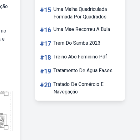
pção
#15
Uma Malha Quadriculada
Formada Por Quadrados
#16
Uma Mae Recorreu A Bula
omo
a e
#17
Trem Do Samba 2023
#18
Treino Abc Feminino Pdf
#19
Tratamento De Agua Fases
#20
Tratado De Comércio E
Navegação