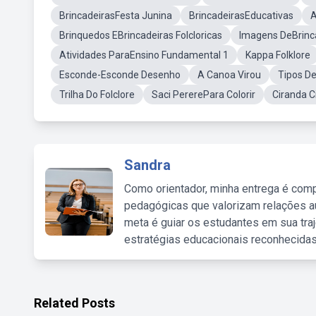
BrincadeirasFesta Junina
BrincadeirasEducativas
A
Brinquedos EBrincadeiras Folcloricas
Imagens DeBrinc
Atividades ParaEnsino Fundamental 1
Kappa Folklore
Esconde-Esconde Desenho
A Canoa Virou
Tipos De
Trilha Do Folclore
Saci PererePara Colorir
Ciranda C
Sandra
Como orientador, minha entrega é comp
pedagógicas que valorizam relações au
meta é guiar os estudantes em sua traj
estratégias educacionais reconhecidas
Related Posts