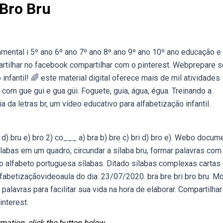
 Bro Bru
amental i 5º ano 6º ano 7º ano 8º ano 9º ano 10º ano educação e
artilhar no facebook compartilhar com o pinterest. Webprepare 
infantil! 🌈 este material digital oferece mais de mil atividades
s com gue gui e gua güi. Foguete, guia, água, égua. Treinando a
 da letras br, um vídeo educativo para alfabetização infantil.
 d) bru e) bro 2) co___ a) bra b) bre c) bri d) bro e). Webo docum
labas em um quadro, circundar a sílaba bru, formar palavras com
no alfabeto portuguesa sílabas. Ditado sílabas complexas cartas
oalfabetizaçãovideoaula do dia: 23/07/2020. bra bre bri bro bru. M
lavras para facilitar sua vida na hora de elaborar. Compartilhar
interest.
mation, click the button below.