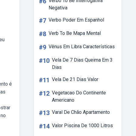
#6
Verbo To Be Interrogativa
Negativa
#7
Verbo Poder Em Espanhol
#8
Verb To Be Mapa Mental
seu
#9
Vênus Em Libra Características
#10
Vela De 7 Dias Queima Em 3
Dias
#11
Vela De 21 Dias Valor
ento é
 as
#12
Vegetacao Do Continente
Americano
ostrar
#13
Varal De Chão Apartamento
 no
#14
Valor Piscina De 1000 Litros