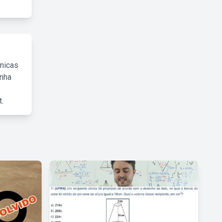
cnicas
inha
.