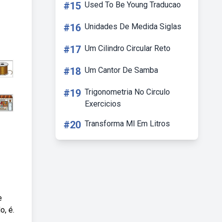
#15
Used To Be Young Traducao
#16
Unidades De Medida Siglas
#17
Um Cilindro Circular Reto
#18
Um Cantor De Samba
#19
Trigonometria No Circulo
Exercicios
#20
Transforma Ml Em Litros
e
o, é.