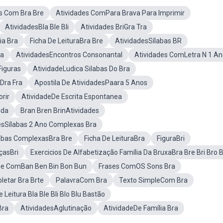
s Com Bra Bre
Atividades ComPara Brava Para Imprimir
AtividadesBla Ble Bli
Atividades BriGra Tra
ia Bra
Ficha De LeituraBra Bre
AtividadesSílabas BR
ia
AtividadesEncontros Consonantal
Atividades ComLetra N 1 A
Figuras
AtividadeLudica Silabas Do Bra
Dra Fra
Apostila De AtividadesPaara 5 Anos
rir
AtividadeDe Escrita Espontanea
ida
Bran Bren BrinAtividades
esSílabas 2 Ano Complexas Bra
labas ComplexasBra Bre
Ficha De LeituraBra
FiguraBri
çasBri
Exercicios De Alfabetização Família Da BruxaBra Bre Bri Bro 
de ComBan Ben Bin Bon Bun
Frases ComOS Sons Bra
letar Bra Brte
PalavraCom Bra
Texto SimpleCom Bra
e Leitura Bla Ble Bli Blo Blu Bastão
Bra
AtividadesAglutinação
AtividadeDe Família Bra