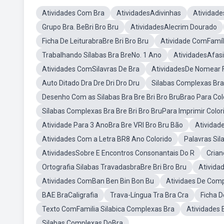
Atividades Com Bra
AtividadesAdivinhas
Atividade
Grupo Bra. BeBri Bro Bru
AtividadesAlecrim Dourado
Ficha De LeiturabraBre Bri Bro Bru
Atividade ComFamíl
Trabalhando Sílabas Bra BreNo. 1 Ano
AtividadesAfas
Atividades ComSilavras De Bra
AtividadesDe Nomear 
Auto Ditado Dra Dre Dri Dro Dru
Silabas Complexas Bra
Desenho Com as Silabas Bra Bre Bri Bro BruBrao Para Colo
Sílabas Complexas Bra Bre Bri Bro BruPara Imprimir Color
Atividade Para 3 AnoBra Bre VRI Bro Bru Bão
Atividad
Atividades Com a Letra BR8 Ano Colorido
Palavras Si
AtividadesSobre E Encontros Consonantais Do R
Crian
Ortografia Silabas TravadasbraBre Bri Bro Bru
Ativida
Atividades ComBan Ben Bin Bon Bu
Atividaes De Comp
BAE BraCaligrafia
Trava-Língua Tra Bra Cra
Ficha D
Texto ComFamilia Silabica Complexas Bra
Atividades 
Silabas Complexas DoBra