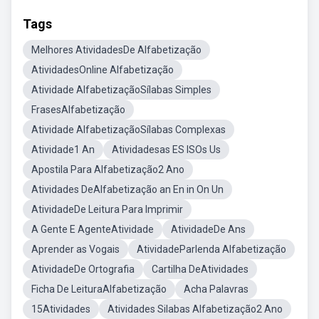
Tags
Melhores AtividadesDe Alfabetização
AtividadesOnline Alfabetização
Atividade AlfabetizaçãoSílabas Simples
FrasesAlfabetização
Atividade AlfabetizaçãoSílabas Complexas
Atividade1 An
Atividadesas ES ISOs Us
Apostila Para Alfabetização2 Ano
Atividades DeAlfabetização an En in On Un
AtividadeDe Leitura Para Imprimir
A Gente E AgenteAtividade
AtividadeDe Ans
Aprender as Vogais
AtividadeParlenda Alfabetização
AtividadeDe Ortografia
Cartilha DeAtividades
Ficha De LeituraAlfabetização
Acha Palavras
15Atividades
Atividades Silabas Alfabetização2 Ano