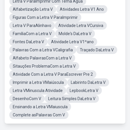
Letra V ParaImprimir Com Tema Agua
Alfabetização Letra V
Atividades Letra V1 Ano
Figuras Com a Letra V ParaImprimir
Letra V ParaAlinhavo
Atividade Letra VCursiva
FamíliaCom a Letra V
Molde's DaLetra V
Fontes DaLetra V
Atividade Letra V1ºano
Palavras Com a Letra VCaligrafia
Traçado DaLetra V
Alfabeto PalavrasCom a Letra V
Sitauções ProblemaCom a Letra V
Atividade Com a Letra V ParaEscrever Pre 2
Imprimir a Letra VMaiúscula
Labirinto DaLetra V
Letra VMinuscula Atividade
LepbookLetra V
DesenhoCom V
Leitura Simples DaLetra V
Ensinando a Letra VMaiuscula
Complete asPalavras Com V