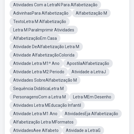
Atividades Com a LetraN Para Alfabetização
AdivinhasPara Alfabetização
Alfabetização M
TextoLetra M Alfabetização
Letra M ParaImprimir Atividades
AlfabetizaçãoEm Casa
Atividade DeAlfabetização Letra M
Atividade AlfabetizaçãoColorida
Atividade Letra M1º Ano
ApostilaAlfabetização
Atividade Letra M2 Periodo
Atividade a LetraJ
Atividades SobreAlfabetização M
Sequência DidáticaLetra M
PersonagensCom a Letra M
Letra MEm Desenho
Atividades Letra MEducação Infantil
Atividade Letra M1 Ano
AtividadesEja Alfabetização
Alfabetização Letra MFormatos
AtividadesAee Alfabeto
Atividade a LetraG