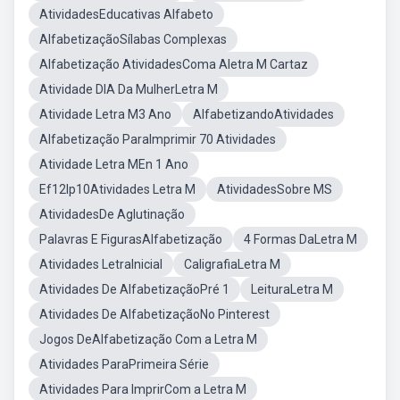
AtividadesEducativas Alfabeto
AlfabetizaçãoSílabas Complexas
Alfabetização AtividadesComa Aletra M Cartaz
Atividade DIA Da MulherLetra M
Atividade Letra M3 Ano
AlfabetizandoAtividades
Alfabetização ParaImprimir 70 Atividades
Atividade Letra MEn 1 Ano
Ef12lp10Atividades Letra M
AtividadesSobre MS
AtividadesDe Aglutinação
Palavras E FigurasAlfabetização
4 Formas DaLetra M
Atividades LetraInicial
CaligrafiaLetra M
Atividades De AlfabetizaçãoPré 1
LeituraLetra M
Atividades De AlfabetizaçãoNo Pinterest
Jogos DeAlfabetização Com a Letra M
Atividades ParaPrimeira Série
Atividades Para ImprirCom a Letra M