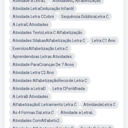
Atividade a LetraZ
AtividadesÇ Alfabetização
Atividade LetraCeducação Infantil
Atividade Letra CCobrir
Sequência DidáticaLetra C
A LetraG Atividades
Atividades TextoLetra C Alfabetização
Atividades SílabasAlfabetização Letra C
Letra C1 Ano
ExercícioAlfabetização Letra C
Aprendendoas Letras Atividades
Atividade ParaCrianças De 7 Anos
Atividade Letra C2 Ano
Atividades AlfabetizaçãoRecorde Letra C
Atividade a LetraD
Letra CPontilhada
A LetraB Atividades
AlfabetizaçãoE Letramento Letra C
AtividaxdeLetra C
As 4 Formas DaLetra C
Atividade a LetraL
Atividades ComAlfabeto2