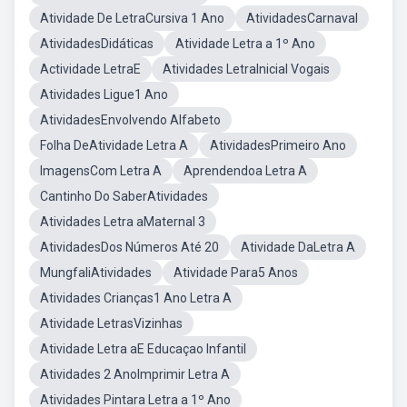
Atividade De LetraCursiva 1 Ano
AtividadesCarnaval
AtividadesDidáticas
Atividade Letra a 1º Ano
Actividade LetraE
Atividades LetraInicial Vogais
Atividades Ligue1 Ano
AtividadesEnvolvendo Alfabeto
Folha DeAtividade Letra A
AtividadesPrimeiro Ano
ImagensCom Letra A
Aprendendoa Letra A
Cantinho Do SaberAtividades
Atividades Letra aMaternal 3
AtividadesDos Números Até 20
Atividade DaLetra A
MungfaliAtividades
Atividade Para5 Anos
Atividades Crianças1 Ano Letra A
Atividade LetrasVizinhas
Atividade Letra aE Educaçao Infantil
Atividades 2 AnoImprimir Letra A
Atividades Pintara Letra a 1º Ano