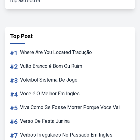
fdp.aau.edu.et.
Top Post
#1
Where Are You Located Tradução
#2
Vulto Branco é Bom Ou Ruim
#3
Voleibol Sistema De Jogo
#4
Voce é O Melhor Em Ingles
#5
Viva Como Se Fosse Morrer Porque Voce Vai
#6
Verso De Festa Junina
#7
Verbos Irregulares No Passado Em Ingles