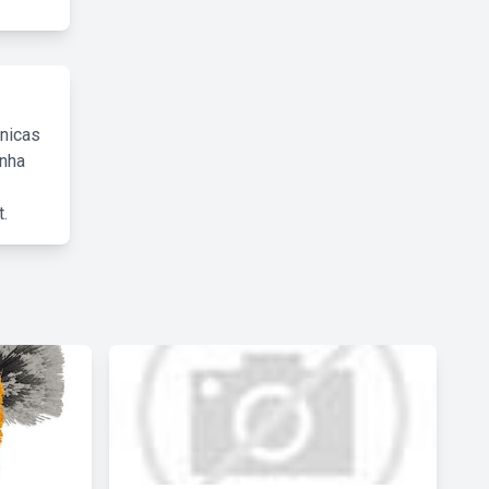
cnicas
inha
.