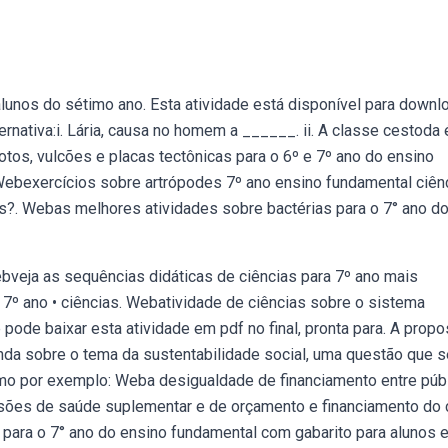
lunos do sétimo ano. Esta atividade está disponível para downl
rnativa:i. Lária, causa no homem a ______. ii. A classe cestoda 
tos, vulcões e placas tectônicas para o 6º e 7º ano do ensino
Webexercícios sobre artrópodes 7º ano ensino fundamental ciênc
es?. Webas melhores atividades sobre bactérias para o 7° ano d
veja as sequências didáticas de ciências para 7º ano mais
7º ano • ciências. Webatividade de ciências sobre o sistema
ê pode baixar esta atividade em pdf no final, pronta para. A propo
da sobre o tema da sustentabilidade social, uma questão que s
omo por exemplo: Weba desigualdade de financiamento entre púb
ssões de saúde suplementar e de orçamento e financiamento do 
para o 7° ano do ensino fundamental com gabarito para alunos 