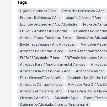
Tags
Lições DeCiências 7 Ano
Exercícios DeCiências 7 Ano
Exercício DeCiências 7 Ano
Jogo DeCiências 7 Ano
Extinção De Espécies7 Ano Atividades
Prova DeCiênci
Ef02ci07 AtividadesDe Ciências
Atividades De Ciência
AtividadePlacas Tectônicas 7 Ano
Seres VivosAtivida
Bacteirias E Fungos7 Ano Atividades
AtividadesPlacas
Atividade De Ciências 7Série
Mata AtlanticaAtividades
Ef07ci06Atividades 7 Ano
Ef07ma04Atividades 7 Ano
Atividade Para 7 AnoFundamental Ciencias
Atividade
AtividadesClaudia Ciencias 7 Ano
AtividadesPaladar
Forca Ciencias7 Ano Vulcão
Atividades De Ciências1 
Atividades CiênciasPinturas
Atividade Para O 7 AnoS
AtividadesAtmosfera 6 Ano
Frases Para CopiarAtivid
Ciencias 7 AnoPNG
AtividadesAgua
Placas Tectôn
Caderno De AtividadesCiencias Panoramas 6