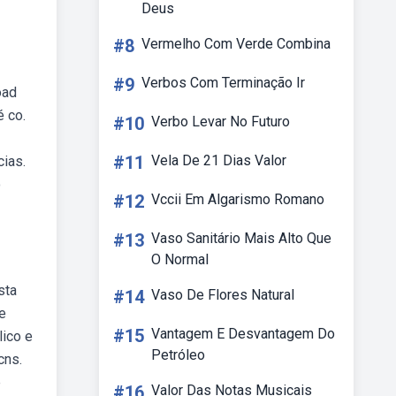
Deus
#8
Vermelho Com Verde Combina
#9
Verbos Com Terminação Ir
oad
é co.
#10
Verbo Levar No Futuro
#11
Vela De 21 Dias Valor
ias.
o
#12
Vccii Em Algarismo Romano
#13
Vaso Sanitário Mais Alto Que
O Normal
sta
#14
Vaso De Flores Natural
e
#15
Vantagem E Desvantagem Do
lico e
Petróleo
cns.
e
#16
Valor Das Notas Musicais