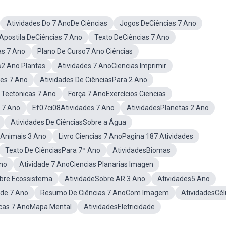
Atividades Do 7 AnoDe Ciências
Jogos DeCiências 7 Ano
Apostila DeCiências 7 Ano
Texto DeCiências 7 Ano
as 7 Ano
Plano De Curso7 Ano Ciências
s2 Ano Plantas
Atividades 7 AnoCiencias Imprimir
des 7 Ano
Atividades De CiênciasPara 2 Ano
 Tectonicas 7 Ano
Força 7 AnoExercícios Ciencias
 7 Ano
Ef07ci08Atividades 7 Ano
AtividadesPlanetas 2 Ano
Atividades De CiênciasSobre a Água
sAnimais 3 Ano
Livro Ciencias 7 AnoPagina 187 Atividades
Texto De CiênciasPara 7º Ano
AtividadesBiomas
Ano
Atividade 7 AnoCiencias Planarias Imagen
obre Ecossistema
AtividadeSobre AR 3 Ano
Atividades5 Ano
ade 7 Ano
Resumo De Ciências 7 AnoCom Imagem
AtividadesCél
icas 7 AnoMapa Mental
AtividadesEletricidade