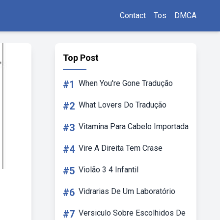
Contact
Tos
DMCA
Top Post
#1
When You're Gone Tradução
#2
What Lovers Do Tradução
#3
Vitamina Para Cabelo Importada
#4
Vire A Direita Tem Crase
#5
Violão 3 4 Infantil
#6
Vidrarias De Um Laboratório
#7
Versiculo Sobre Escolhidos De