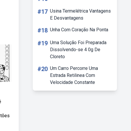
#17
Usina Termelétrica Vantagens
E Desvantagens
#18
Unha Com Coração Na Ponta
#19
Uma Solução Foi Preparada
Dissolvendo-se 4 0g De
Cloreto
#20
Um Carro Percorre Uma
Estrada Retilinea Com
Velocidade Constante
é
stões