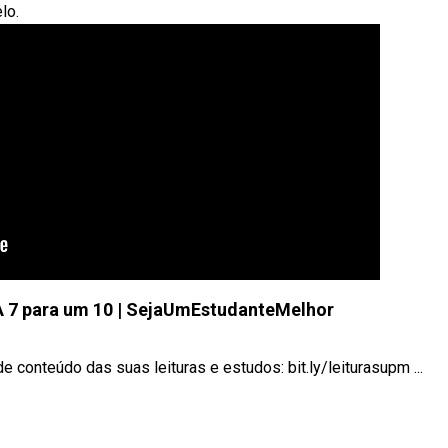
lo.
 7 para um 10 | SejaUmEstudanteMelhor
nteúdo das suas leituras e estudos: bit.ly/leiturasupm ...