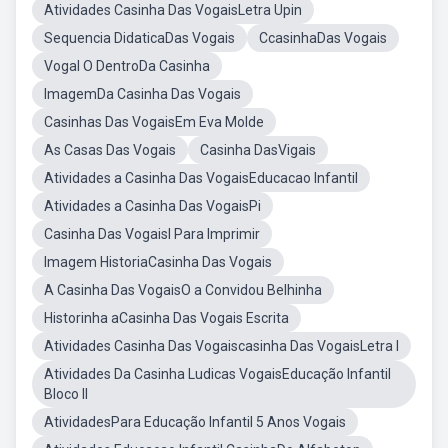
Atividades Casinha Das VogaisLetra Upin
Sequencia DidaticaDas Vogais
CcasinhaDas Vogais
Vogal O DentroDa Casinha
ImagemDa Casinha Das Vogais
Casinhas Das VogaisEm Eva Molde
As Casas Das Vogais
Casinha DasVigais
Atividades a Casinha Das VogaisEducacao Infantil
Atividades a Casinha Das VogaisPi
Casinha Das VogaisI Para Imprimir
Imagem HistoriaCasinha Das Vogais
A Casinha Das VogaisO a Convidou Belhinha
Historinha aCasinha Das Vogais Escrita
Atividades Casinha Das Vogaiscasinha Das VogaisLetra I
Atividades Da Casinha Ludicas VogaisEducação Infantil
Bloco II
AtividadesPara Educação Infantil 5 Anos Vogais