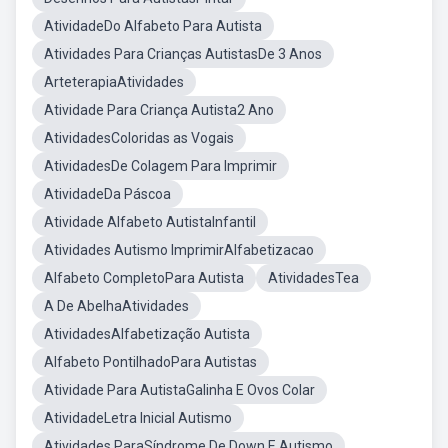
AtividadeDo Alfabeto Para Autista
Atividades Para Crianças AutistasDe 3 Anos
ArteterapiaAtividades
Atividade Para Criança Autista2 Ano
AtividadesColoridas as Vogais
AtividadesDe Colagem Para Imprimir
AtividadeDa Páscoa
Atividade Alfabeto AutistaInfantil
Atividades Autismo ImprimirAlfabetizacao
Alfabeto CompletoPara Autista
AtividadesTea
A De AbelhaAtividades
AtividadesAlfabetização Autista
Alfabeto PontilhadoPara Autistas
Atividade Para AutistaGalinha E Ovos Colar
AtividadeLetra Inicial Autismo
Atividades ParaSíndrome De Down E Autismo