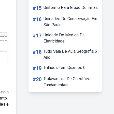
#15
Uniforme Para Grupo De Irmãs
#16
Unidades De Conservação Em
São Paulo
#17
Unidade De Medida Da
Eletricidade
#18
Tudo Sala De Aula Geografia 5
Ano
#19
Trilhoes Tem Quantos 0
#20
Tratavam-se De Questões
Fundamentais
eja a
ento,
des e