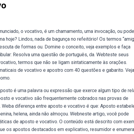
vo
 enunciado, o vocativo, é um chamamento, uma invocação, ou pod
a hoje? Lindos, nada de bagunça no refeitório! Os termos “ami
m escuta de formas ou. Domine o conceito, veja exemplos e faça
ibular: Resolva uma questão de português, da. Webteste seus
ocativo, termos que não se ligam sintaticamente às orações.
ticais de vocativo e apostro com 40 questões e gabarito. Vej
como.
posto é uma palavra ou expressão que exerce algum tipo de re
osto e vocativo são frequentemente cobrados nas provas de
. Weba diferença entre aposto e vocativo é que: Aposto estabel
menina, helena, ainda não almoçou. Webneste artigo, você pode
áticas de aposto e vocativo. O conteúdo está descrito com exe
ique os apostos destacados em explicativo, resumidor e enumera