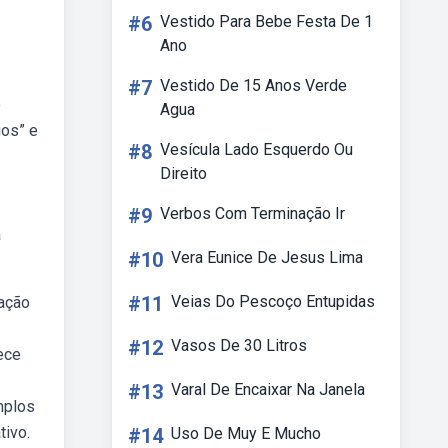
#6
Vestido Para Bebe Festa De 1
Ano
#7
Vestido De 15 Anos Verde
e
Agua
gos” e
#8
Vesícula Lado Esquerdo Ou
Direito
#9
Verbos Com Terminação Ir
a
#10
Vera Eunice De Jesus Lima
#11
Veias Do Pescoço Entupidas
lação
#12
Vasos De 30 Litros
ece
#13
Varal De Encaixar Na Janela
mplos
tivo.
#14
Uso De Muy E Mucho