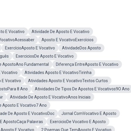
to E Vocativo
Atividade De Aposto E Vocativo
 VocativoAcessaber
Aposto E VocativoExercícios
ExercícioAposto E Vocativo
AtividadeDos Aposto
uguês
ExerciciosDe Aposto E Vocativo
De ApostoAno Fundamental
Diferença EntreAposto E Vocativo
 Vocativo
Atividades Aposto E VocativoTirinha
 E Vocativo
Atividades Aposto E VocativoTextos Curtos
ostoPara 8 Ano
Atividades De Tipos De Apostos E Vocativos9O Ano
ir
Atividade De Aposto E VocativoAnos Iniciais
e Aposto E Vocativo7 Ano
dade De Aposto E VocativoDoc
Jornal ComVocativo E Aposto
 E ApostoCaça Palavras
ExercicioDe Vocativo E Aposto
Aposto E Vocativo
2 Poemas Que TemAposto E Vocativo