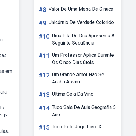
#8
Valor De Uma Mesa De Sinuca
#9
Unicórnio De Verdade Colorido
#10
Uma Fita De Dna Apresenta A
om
Seguinte Sequência
#11
Um Professor Aplica Durante
ssas
Os Cinco Dias úteis
das em
#12
Um Grande Amor Não Se
Acaba Assim
ara
#13
Ultima Ceia Da Vinci
#14
Tudo Sala De Aula Geografia 5
to
Ano
o 1º
e
#15
Tudo Pelo Jogo Livro 3
ulas,