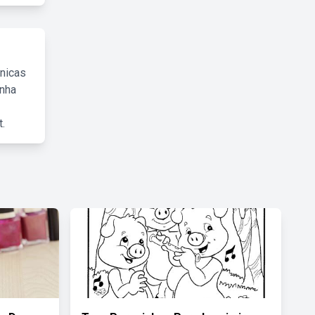
cnicas
inha
.