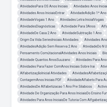
AtividadesPara OS Anos Iniciais
Atividades Anos Inicia
Atividades Anos IniciaisEntrar
AtividadeAdição 1º Ano
AtividadeVogais 1 Ano
Atividades Letra InicialVogais
AtividadesDiagnósticas
Actividade Para 3Anos
Alf
AtividadeDe Casa 2 Ano
AtividadeSubtração 1 Ano
Origm Da Vida SeriesIniciais Atividades
Atividades Anos
AtividadesAdição Sem Reserva 2 Ano
AtividadeDo N 
Pensamento ComútacionalAtividades Anos Iniciais
Bl
Atividade Quantos AnosSuuzano
Atividades Para Anos
Atividades Para Fazer ComAnos Iniciais Sobre Irai
Ativ
AlfabetizaçãoInicial Atividades
AtividadesAlfabetizaç
ContagemAnos Iniciais PDF
AtividadeAlfabeto Para Au
AtividadesDe Alfabetizacao 1 Ano Pre Silabicos
Activi
Atividade De Organização Para Anos IniciaisDo Ensino F
Atividades Para Anos IniciaisDe Tutoria Com Alfgabetiza