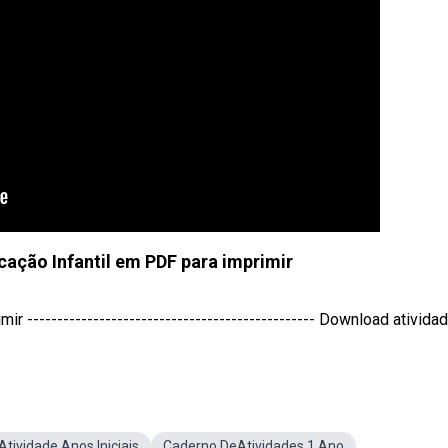
cação Infantil em PDF para imprimir
 ------------------------------------------------ Download atividade
Atividade Anos Iniciais
Caderno DeAtividades 1 Ano