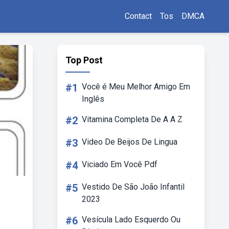
Contact
Tos
DMCA
Top Post
#1
Você é Meu Melhor Amigo Em
Inglês
#2
Vitamina Completa De A A Z
#3
Video De Beijos De Lingua
#4
Viciado Em Você Pdf
#5
Vestido De São João Infantil
2023
#6
Vesícula Lado Esquerdo Ou