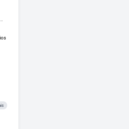
..
cios
is