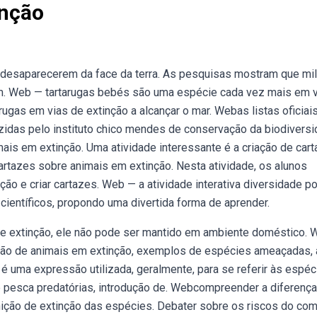
inção
esaparecerem da face da terra. As pesquisas mostram que mi
um. Web — tartarugas bebés são uma espécie cada vez mais em 
rugas em vias de extinção a alcançar o mar. Webas listas oficiai
idas pelo instituto chico mendes de conservação da biodivers
mais em extinção. Uma atividade interessante é a criação de car
artazes sobre animais em extinção. Nesta atividade, os alunos
ão e criar cartazes. Web — a atividade interativa diversidade po
científicos, propondo uma divertida forma de aprender.
de extinção, ele não pode ser mantido em ambiente doméstico.
ição de animais em extinção, exemplos de espécies ameaçadas,
 uma expressão utilizada, geralmente, para se referir às espéc
e pesca predatórias, introdução de. Webcompreender a diferença
nição de extinção das espécies. Debater sobre os riscos do com