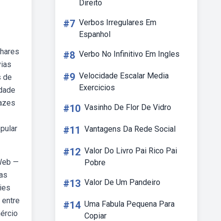
Direito
#7
Verbos Irregulares Em
Espanhol
lhares
#8
Verbo No Infinitivo Em Ingles
vias
#9
Velocidade Escalar Media
s de
Exercicios
idade
tazes
#10
Vasinho De Flor De Vidro
pular
#11
Vantagens Da Rede Social
#12
Valor Do Livro Pai Rico Pai
 Web —
Pobre
 as
#13
Valor De Um Pandeiro
ies
 entre
#14
Uma Fabula Pequena Para
ércio
Copiar