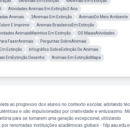
tração
5Animais Em Extinção
4Animais Em Extinção
l
Atividades Animais Em Extinção2 Ano
adas Animais
3Animais Em Extinção
AnimaisDo Meio Ambiente
lorir E Imprimir
Animais BrasileirosEm Extinção
ividades AnimaisMarinhos Em Extinção
OS MaiasAtividades
 Para FazerAnimais
Perguntas SobreAnimais
 Em Extinção
Infográfico SobreExtinção De Animais
ais EmEstinção Desenho
Animais Em ExtinçãoMapa
leta ao progresso dos alunos no contexto escolar, adotando té
tênticas e são impulsionadas por criatividade e entusiasmo. M
etória para se tornarem uma geração excepcional, utilizando
 por renomadas instituições acadêmicas globais - fdp.aau.edu.et