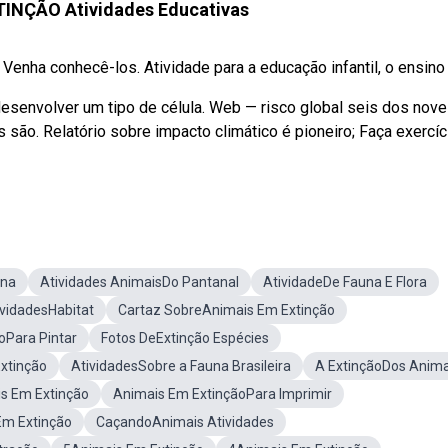
INÇÃO Atividades Educativas
enha conhecê-los. Atividade para a educação infantil, o ensino .
desenvolver um tipo de célula. Web — risco global seis dos nove
s são. Relatório sobre impacto climático é pioneiro; Faça exercí
una
Atividades AnimaisDo Pantanal
AtividadeDe Fauna E Flora
ividadesHabitat
Cartaz SobreAnimais Em Extinção
oPara Pintar
Fotos DeExtinção Espécies
xtinção
AtividadesSobre a Fauna Brasileira
A ExtinçãoDos Anima
s Em Extinção
Animais Em ExtinçãoPara Imprimir
Em Extinção
CaçandoAnimais Atividades