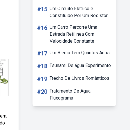
#15
Um Circuito Eletrico é
Constituido Por Um Resistor
#16
Um Carro Percorre Uma
Estrada Retilinea Com
Velocidade Constante
#17
Um Biênio Tem Quantos Anos
#18
Tsunami De água Experimento
#19
Trecho De Livros Românticos
#20
Tratamento De Agua
Fluxograma
rem,
ado