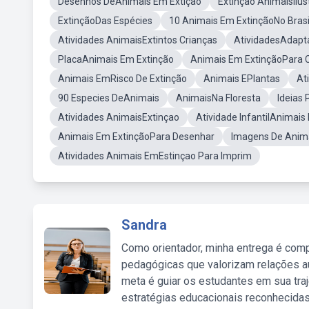
Desenhos DeAnimais Em Extição
Extinção AnimaisIlus
ExtinçãoDas Espécies
10 Animais Em ExtinçãoNo Brasi
Atividades AnimaisExtintos Crianças
AtividadesAdapt
PlacaAnimais Em Extinção
Animais Em ExtinçãoPara Co
Animais EmRisco De Extinção
Animais EPlantas
At
90 Especies DeAnimais
AnimaisNa Floresta
Ideias
Atividades AnimaisExtinçao
Atividade InfantilAnimais
Animais Em ExtinçãoPara Desenhar
Imagens De Anim
Atividades Animais EmEstinçao Para Imprim
Sandra
Como orientador, minha entrega é comp
pedagógicas que valorizam relações au
meta é guiar os estudantes em sua traj
estratégias educacionais reconhecidas