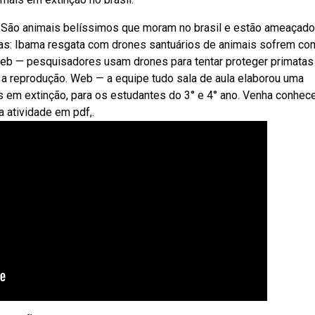
ta? São animais belíssimos que moram no brasil e estão ameaçad
as: Ibama resgata com drones santuários de animais sofrem co
Web — pesquisadores usam drones para tentar proteger primatas
e a reprodução. Web — a equipe tudo sala de aula elaborou uma
s em extinção, para os estudantes do 3° e 4° ano. Venha conhece
a atividade em pdf,.