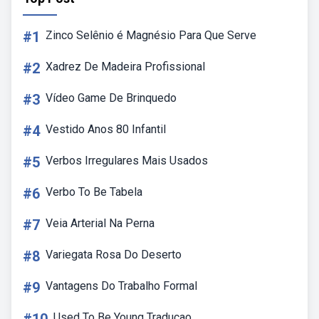
#1
Zinco Selênio é Magnésio Para Que Serve
#2
Xadrez De Madeira Profissional
#3
Vídeo Game De Brinquedo
#4
Vestido Anos 80 Infantil
#5
Verbos Irregulares Mais Usados
#6
Verbo To Be Tabela
#7
Veia Arterial Na Perna
#8
Variegata Rosa Do Deserto
#9
Vantagens Do Trabalho Formal
Used To Be Young Traducao