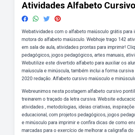
Atividades Alfabeto Cursiv
Webatividades com o alfabeto maiúsculo grátis para 
motora do alfabeto maiúsculo. Webhoje trago 142 ati
em sala de aula, atividades prontas para imprimir! Cl
pedagógicos, jogos pedagógicos, artes manuais, ativid
Webutilize este divertido alfabeto para auxiliar os a
maíuscula e minúscula, também inclui a forma cursiva 
2020 redação. Alfabeto cursivo maiúsculo e minúscul
Webreunimos nesta postagem alfabeto cursivo pontilh
treinarem o traçado da letra cursiva. Website educac
atividades , metodologias, ideias criativas, inspira
educacional, com projetos pedagógicos, jogos pedagó
e minúsculo para imprimir e confira dicas de como en
marcadas para o exercício de melhorar a caligrafia d