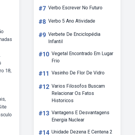
#7
Verbo Escrever No Futuro
#8
Verbo 5 Ano Atividade
ão
#9
Verbete De Enciclopédia
lhadas
Infantil
#10
Vegetal Encontrado Em Lugar
.
Frio
s
ro 18,
#11
Vasinho De Flor De Vidro
#12
Varios Filosofos Buscam
Relacionar Os Fatos
is,
Historicos
Site
#13
Vantagens E Desvantagens
úsculo
Energia Nuclear
#14
Unidade Dezena E Centena 2