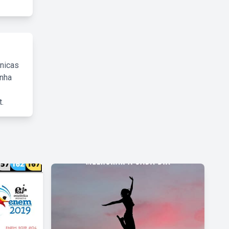
cnicas
inha
.