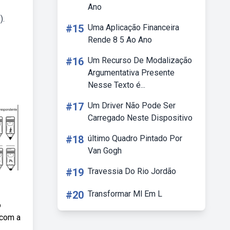
Ano
).
#15
Uma Aplicação Financeira
Rende 8 5 Ao Ano
#16
Um Recurso De Modalização
Argumentativa Presente
Nesse Texto é...
#17
Um Driver Não Pode Ser
Carregado Neste Dispositivo
#18
último Quadro Pintado Por
Van Gogh
#19
Travessia Do Rio Jordão
#20
Transformar Ml Em L
o
 com a