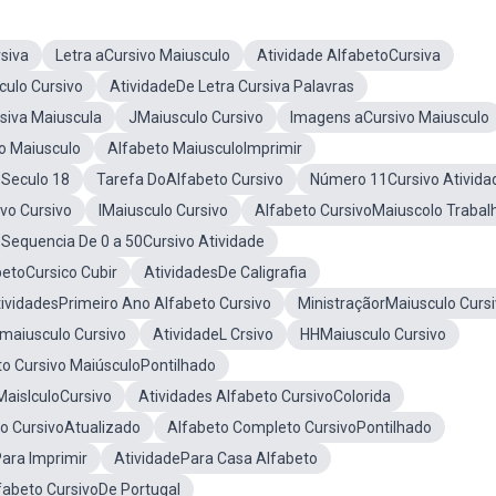
siva
Letra aCursivo Maiusculo
Atividade AlfabetoCursiva
culo Cursivo
AtividadeDe Letra Cursiva Palavras
siva Maiuscula
JMaiusculo Cursivo
Imagens aCursivo Maiusculo
o Maiusculo
Alfabeto MaiusculoImprimir
 Seculo 18
Tarefa DoAlfabeto Cursivo
Número 11Cursivo Ativida
ivo Cursivo
IMaiusculo Cursivo
Alfabeto CursivoMaiuscolo Trabal
Sequencia De 0 a 50Cursivo Atividade
betoCursico Cubir
AtividadesDe Caligrafia
ividadesPrimeiro Ano Alfabeto Cursivo
MinistraçãorMaiusculo Curs
maiusculo Cursivo
AtividadeL Crsivo
HHMaiusculo Cursivo
to Cursivo MaiúsculoPontilhado
aislculoCursivo
Atividades Alfabeto CursivoColorida
o CursivoAtualizado
Alfabeto Completo CursivoPontilhado
ara Imprimir
AtividadePara Casa Alfabeto
fabeto CursivoDe Portugal