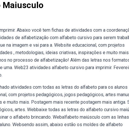
o Maiusculo
imprimir. Abaixo você tem fichas de atividades com a coordenaç
vidades de alfabetização com alfabeto cursivo para serem traba
ique na imagem e vai para a. Website educacional, com projetos
ades , metodologias, ideias criativas, inspirações e muito mais
lunos no processo de alfabetização! Além das letras nos formato
e uma. Web23 atividades alfabeto cursivo para imprimir. Feverei
o.
ado atividades com todas as letras do alfabeto para os alunos
ional, com projetos pedagógicos, jogos pedagógicos, artes manua
ções e muito mais. Postagem mais recente postagem mais antiga. 
gicos, artes. Webbaixe todas as letras do alfabeto cursivo mai
sinar o alfabeto brincando. Webalfabeto maiúsculo com as linhas
o aluno. Websendo assim, abaixo estão os moldes de alfabeto