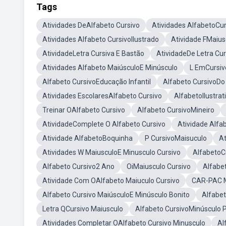
Tags
Atividades DeAlfabeto Cursivo
Atividades AlfabetoCur
Atividades Alfabeto CursivoIlustrado
Atividade FMaius
AtividadeLetra Cursiva E Bastão
AtividadeDe Letra Cur
Atividades Alfabeto MaiúsculoE Minúsculo
L EmCursiv
Alfabeto CursivoEducação Infantil
Alfabeto CursivoDo
Atividades EscolaresAlfabeto Cursivo
AlfabetoIlustrat
Treinar OAlfabeto Cursivo
Alfabeto CursivoMineiro
AtividadeComplete O Alfabeto Cursivo
Atividade Alfa
Atividade AlfabetoBoquinha
P CursivoMaisuculo
At
Atividades W MaiusculoE Minusculo Cursivo
AlfabetoC
Alfabeto Cursivo2 Ano
OiMaiusculo Cursivo
Alfabe
Atividade Com OAlfabeto Maiuculo Cursivo
CAR-PAC M
Alfabeto Cursivo MaiúsculoE Minúsculo Bonito
Alfabet
Letra QCursivo Maiusculo
Alfabeto CursivoMinúsculo P
Atividades Completar OAlfabeto Cursivo Minusculo
Al