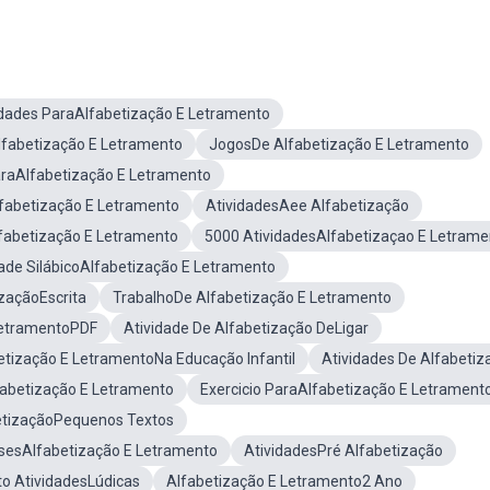
idades ParaAlfabetização E Letramento
fabetização E Letramento
JogosDe Alfabetização E Letramento
araAlfabetização E Letramento
fabetização E Letramento
AtividadesAee Alfabetização
lfabetização E Letramento
5000 AtividadesAlfabetizaçao E Letrame
dade SilábicoAlfabetização E Letramento
izaçãoEscrita
TrabalhoDe Alfabetização E Letramento
LetramentoPDF
Atividade De Alfabetização DeLigar
etização E LetramentoNa Educação Infantil
Atividades De Alfabetiz
fabetização E Letramento
Exercicio ParaAlfabetização E Letrament
betizaçãoPequenos Textos
sesAlfabetização E Letramento
AtividadesPré Alfabetização
o AtividadesLúdicas
Alfabetização E Letramento2 Ano