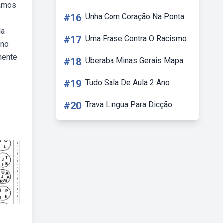
ramos
#16
Unha Com Coração Na Ponta
da
#17
Uma Frase Contra O Racismo
 no
mente
#18
Uberaba Minas Gerais Mapa
#19
Tudo Sala De Aula 2 Ano
#20
Trava Lingua Para Dicção