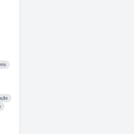
nto
ação
o