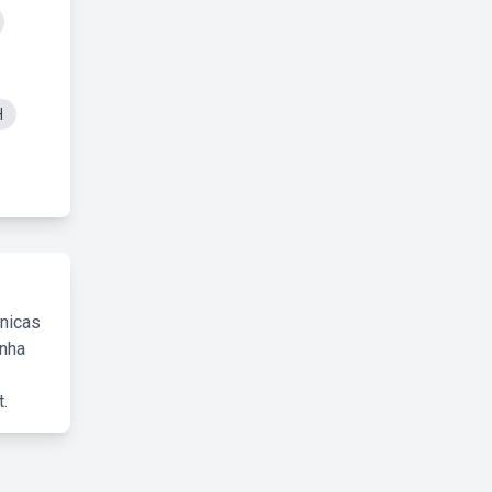
H
cnicas
inha
.