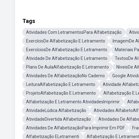
Tags
Atividades Com LetramentosPara Alfabetização
Ativ
ExercícioDe Alfabetização E Letramento
ImagemDe Al
ExercíciosDe Alfabetização E Letramento
Materiais P
Atividade De Alfabetização E Letramento
TextosDe Al
Plano De AulaAlfabetização E Letramento
NíveisDe A
Atividades De AlfabetizaçãoNo Caderno
Google Ativi
LeituraAlfabetização E Letramento
Atividade Alfabet
ProjetoAlfabetização E Letramento
Alfabetização E 
Alfabetização E Letramento AtividadesImprimir
Alfab
AtividadeLúdica Alfabetização
Atividades AlfabetoAl
AtividadeDivertida Alfabetização
Atividades De Alfa
Atividades De AlfabetizaçãoPara Imprimir Em PDF
Fra
Alfabetização ELetramenti
Alfabetização E Letrament