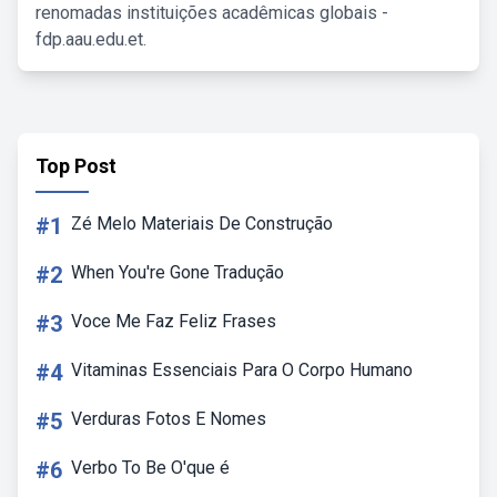
renomadas instituições acadêmicas globais -
fdp.aau.edu.et.
Top Post
#1
Zé Melo Materiais De Construção
#2
When You're Gone Tradução
#3
Voce Me Faz Feliz Frases
#4
Vitaminas Essenciais Para O Corpo Humano
#5
Verduras Fotos E Nomes
#6
Verbo To Be O'que é