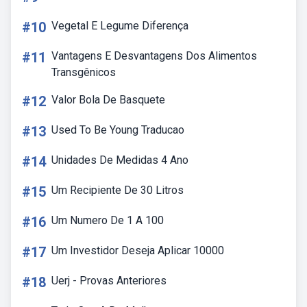
#10
Vegetal E Legume Diferença
#11
Vantagens E Desvantagens Dos Alimentos
Transgênicos
#12
Valor Bola De Basquete
#13
Used To Be Young Traducao
#14
Unidades De Medidas 4 Ano
#15
Um Recipiente De 30 Litros
#16
Um Numero De 1 A 100
#17
Um Investidor Deseja Aplicar 10000
#18
Uerj - Provas Anteriores