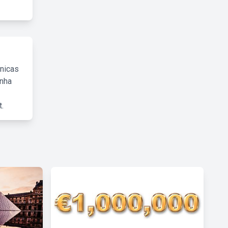
cnicas
inha
.