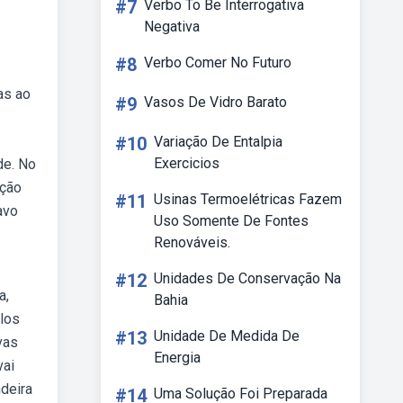
#7
Verbo To Be Interrogativa
Negativa
#8
Verbo Comer No Futuro
as ao
#9
Vasos De Vidro Barato
#10
Variação De Entalpia
Exercicios
de. No
ação
#11
Usinas Termoelétricas Fazem
avo
Uso Somente De Fontes
Renováveis.
#12
Unidades De Conservação Na
a,
Bahia
los
#13
Unidade De Medida De
vas
Energia
vai
deira
#14
Uma Solução Foi Preparada