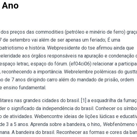
1 Ano
dos preços das commodities (petróleo e minério de ferro) graç
7 de setembro vai além de ser apenas um feriado; É uma
patriotismo e história. Webpresidente do tse afirmou ainda que
ir celeridade aos órgãos responsáveis na apuração e condenação 
spaço letrac, espaço do fórum. (ef04ci06) relacionar a particip
, reconhecendo a importância. Webrelembre polêmicas do gustt
ho de 7 anos dirigindo carro além do mandado de prisão, ordem
l e ensino fundamental.
tares nas grandes cidades do brasil. [1] a esquadrilha da fumaç
 o significado da independência do brasil. Conhecer os símbo
o de atividades. Webencontre ideias de lições lúdicas e educati
 de 3 a 5 anos. Aprenda sobre a bandeira, o hino,. Webfenômeno 
ana. A bandeira do brasil. Reconhecer as formas e cores da ban