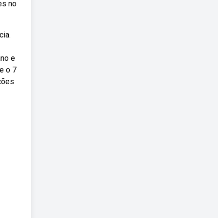
es no
cia.
ano e
e o 7
ções