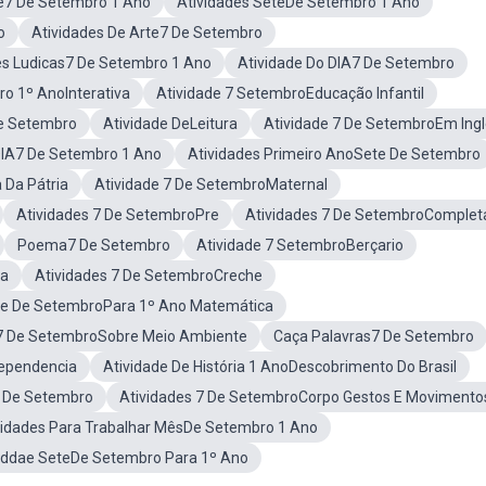
re7 De Setembro 1 Ano
Atividades SeteDe Setembro 1 Ano
o
Atividades De Arte7 De Setembro
es Ludicas7 De Setembro 1 Ano
Atividade Do DIA7 De Setembro
ro 1º AnoInterativa
Atividade 7 SetembroEducação Infantil
De Setembro
Atividade DeLeitura
Atividade 7 De SetembroEm Ing
DIA7 De Setembro 1 Ano
Atividades Primeiro AnoSete De Setembro
Da Pátria
Atividade 7 De SetembroMaternal
Atividades 7 De SetembroPre
Atividades 7 De SetembroComplet
Poema7 De Setembro
Atividade 7 SetembroBerçario
ia
Atividades 7 De SetembroCreche
te De SetembroPara 1º Ano Matemática
7 De SetembroSobre Meio Ambiente
Caça Palavras7 De Setembro
dependencia
Atividade De História 1 AnoDescobrimento Do Brasil
7 De Setembro
Atividades 7 De SetembroCorpo Gestos E Movimento
vidades Para Trabalhar MêsDe Setembro 1 Ano
iddae SeteDe Setembro Para 1º Ano