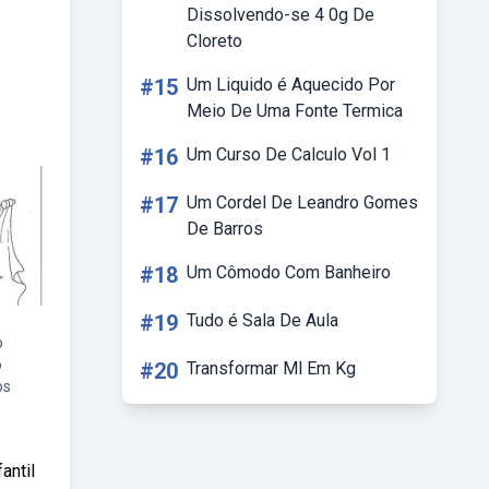
Dissolvendo-se 4 0g De
Cloreto
#15
Um Liquido é Aquecido Por
Meio De Uma Fonte Termica
#16
Um Curso De Calculo Vol 1
#17
Um Cordel De Leandro Gomes
De Barros
#18
Um Cômodo Com Banheiro
#19
Tudo é Sala De Aula
o
o
#20
Transformar Ml Em Kg
os
antil