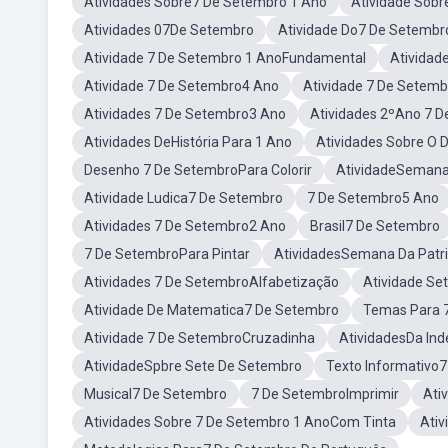
Atividades Sobre7 De Setembro 1 Ano
Atividade Sob
Atividades 07De Setembro
Atividade Do7 De Setembr
Atividade 7 De Setembro 1 AnoFundamental
Atividad
Atividade 7 De Setembro4 Ano
Atividade 7 De Setemb
Atividades 7 De Setembro3 Ano
Atividades 2ºAno 7 
Atividades DeHistória Para 1 Ano
Atividades Sobre O 
Desenho 7 De SetembroPara Colorir
AtividadeSemana 
Atividade Ludica7 De Setembro
7 De Setembro5 Ano
Atividades 7 De Setembro2 Ano
Brasil7 De Setembro
7 De SetembroPara Pintar
AtividadesSemana Da Patr
Atividades 7 De SetembroAlfabetização
Atividade Se
Atividade De Matematica7 De Setembro
Temas Para 
Atividade 7 De SetembroCruzadinha
AtividadesDa In
AtividadeSpbre Sete De Setembro
Texto Informativo
Musical7 De Setembro
7 De SetembroImprimir
Ati
Atividades Sobre 7 De Setembro 1 AnoCom Tinta
Ativ