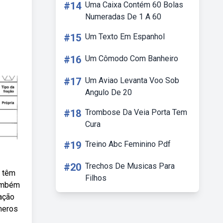
#14
Uma Caixa Contém 60 Bolas
Numeradas De 1 A 60
#15
Um Texto Em Espanhol
#16
Um Cômodo Com Banheiro
#17
Um Aviao Levanta Voo Sob
Angulo De 20
#18
Trombose Da Veia Porta Tem
Cura
#19
Treino Abc Feminino Pdf
#20
Trechos De Musicas Para
e têm
Filhos
também
zação
úmeros