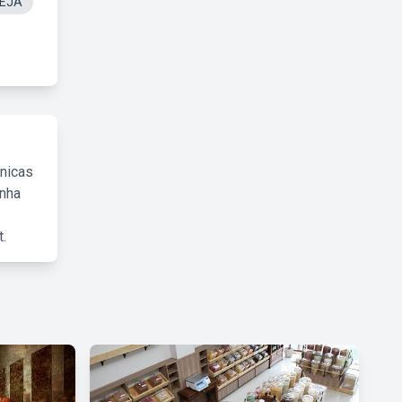
 EJA
cnicas
inha
.