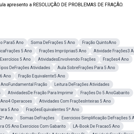
la apresento a RESOLUÇÃO DE PROBLEMAS DE FRAÇÃO.
ão Para5 Ano
Soma DeFrações 5 Ano
Fração QuintoAno
icaFrações 5 Ano
Frações Impróprias5 Ano
Atividade Frações3 
xercícios 5 Ano
AtividadesEnvolvendo Frações
Frações4 Ano
ipos DeFrações Atividades
Aula SobreFrações Para 5 Ano
s6 Ano
Fração Equivalente5 Ano
4 AnoFundamental Fração
Leitura DeFrações Atividades
s
AtividadesDe Fração Para Imprimir
Frações Do 5 AnoGabarito
 Ano4 Operacoes
Atividades Com FraçõesInteiras 5 Ano
ara 5 Ano
FraçõesEquivalentes 5º Ano
 2º Ano
Somas DeFrações
Exercicios Simplificação DeFrações 5 
ra O5 Ano Exercicios Com Gabarito
LA-Book De Fracao5 Ano