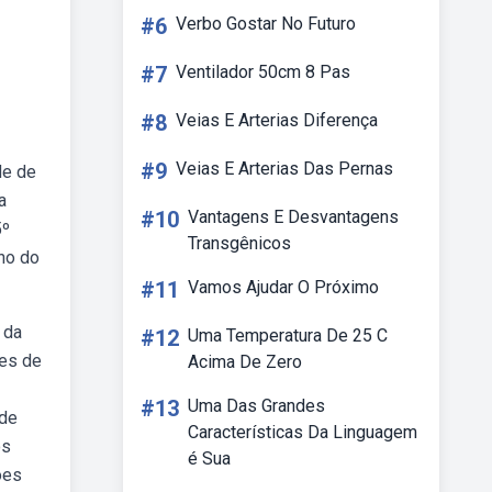
#6
Verbo Gostar No Futuro
#7
Ventilador 50cm 8 Pas
#8
Veias E Arterias Diferença
#9
Veias E Arterias Das Pernas
de de
a
#10
Vantagens E Desvantagens
5º
Transgênicos
no do
#11
Vamos Ajudar O Próximo
 da
#12
Uma Temperatura De 25 C
des de
Acima De Zero
#13
Uma Das Grandes
ode
Características Da Linguagem
os
é Sua
ões