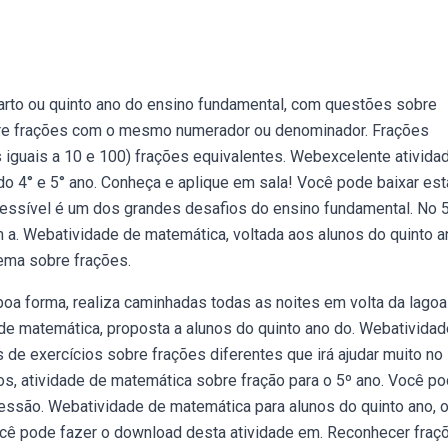
arto ou quinto ano do ensino fundamental, com questões sobre
are frações com o mesmo numerador ou denominador. Frações
iguais a 10 e 100) frações equivalentes. Webexcelente ativida
do 4° e 5° ano. Conheça e aplique em sala! Você pode baixar est
cessível é um dos grandes desafios do ensino fundamental. No 
a. Webatividade de matemática, voltada aos alunos do quinto a
ema sobre frações.
 boa forma, realiza caminhadas todas as noites em volta da lagoa
 de matemática, proposta a alunos do quinto ano do. Webativida
 de exercícios sobre frações diferentes que irá ajudar muito no
s, atividade de matemática sobre fração para o 5º ano. Você p
pressão. Webatividade de matemática para alunos do quinto ano, 
ocê pode fazer o download desta atividade em. Reconhecer fraç