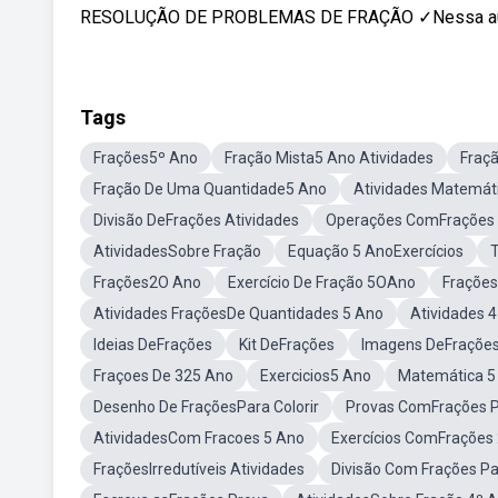
RESOLUÇÃO DE PROBLEMAS DE FRAÇÃO ✓Nessa au
Tags
Frações5º Ano
Fração Mista5 Ano Atividades
Fraç
Fração De Uma Quantidade5 Ano
Atividades Matemát
Divisão DeFrações Atividades
Operações ComFrações E
AtividadesSobre Fração
Equação 5 AnoExercícios
T
Frações2O Ano
Exercício De Fração 5OAno
Fraçõe
Atividades FraçõesDe Quantidades 5 Ano
Atividades 
Ideias DeFrações
Kit DeFrações
Imagens DeFraçõe
Fraçoes De 325 Ano
Exercicios5 Ano
Matemática 5
Desenho De FraçõesPara Colorir
Provas ComFrações P
AtividadesCom Fracoes 5 Ano
Exercícios ComFrações
FraçõesIrredutíveis Atividades
Divisão Com Frações Pa