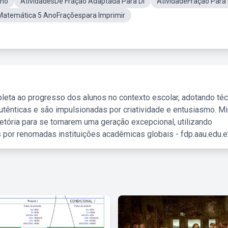
Ano
AtividadesDe Fração Adaptada Para Di
AtividadeFração Para
Matemática 5 AnoFraçõespara Imprimir
leta ao progresso dos alunos no contexto escolar, adotando té
tênticas e são impulsionadas por criatividade e entusiasmo. M
etória para se tornarem uma geração excepcional, utilizando
 por renomadas instituições acadêmicas globais - fdp.aau.edu.et