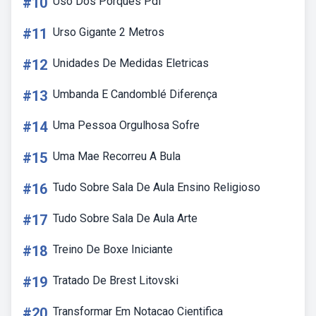
#10
Uso Dos Porques Pdf
#11
Urso Gigante 2 Metros
#12
Unidades De Medidas Eletricas
#13
Umbanda E Candomblé Diferença
#14
Uma Pessoa Orgulhosa Sofre
#15
Uma Mae Recorreu A Bula
#16
Tudo Sobre Sala De Aula Ensino Religioso
#17
Tudo Sobre Sala De Aula Arte
#18
Treino De Boxe Iniciante
#19
Tratado De Brest Litovski
#20
Transformar Em Notacao Cientifica