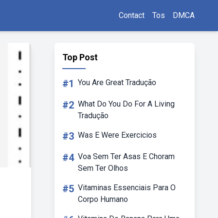
Contact
Tos
DMCA
Top Post
#1
You Are Great Tradução
#2
What Do You Do For A Living
Tradução
#3
Was E Were Exercicios
#4
Voa Sem Ter Asas E Choram
Sem Ter Olhos
#5
Vitaminas Essenciais Para O
Corpo Humano