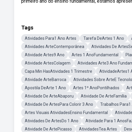
primeiro ano do ensino fundamental, estamos apresen
Tags
Atividades Para1 Ano Artes
Tarefa DeArtes 1 Ano
Atividades ArteContemporânea
Atividades De ArtesSér
Atividade Artes9 Ano
Artes 1 AnoFundamental
Pla
Atividade ArtesColagem
Atividades Arte3 Ano Funda
Capa Min HasAtividades 1 Trimestre
AtividadeArtes1
Atividade ArteBarroca
Atividades Sobre ArteE Tecnol
Apostila DeArte 1 Ano
Artes 1º AnoPontilhados
Ar
Atividade De ArteAbaporu
Atividade De ArteFamília
Atividade De ArtesPara Colorir 3 Ano
Trabalhos Para1
Artes Visuais AtividadesEnsino Fundamental
Atividad
Atividades De ArtesDo 1 Ano
Atividade Para 1 AnosFa
Atividade De ArtePicasso
AtividadesTea Artes
Des