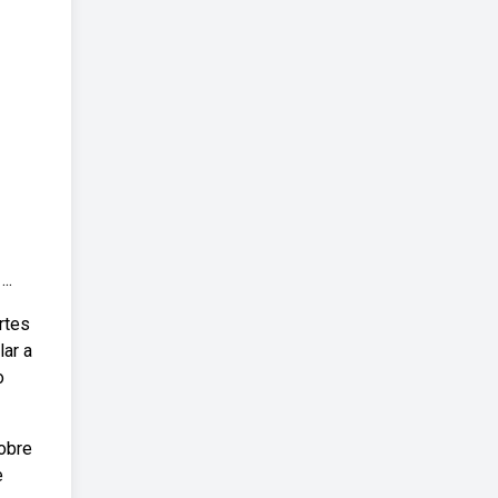
..
rtes
ar a
o
obre
e