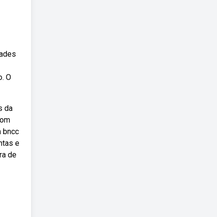
dades
o. O
s da
 com
a bncc
ntas e
ra de