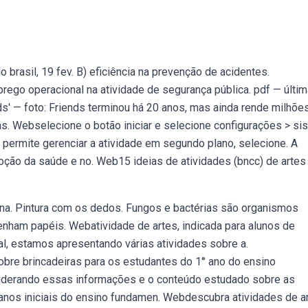
do brasil, 19 fev. B) eficiência na prevenção de acidentes.
go operacional na atividade de segurança pública. pdf — últim
' — foto: Friends terminou há 20 anos, mas ainda rende milhõe
as. Webselecione o botão iniciar e selecione configurações > si
ue permite gerenciar a atividade em segundo plano, selecione. A
oção da saúde e no. Web15 ideias de atividades (bncc) de artes
na. Pintura com os dedos. Fungos e bactérias são organismos
enham papéis. Webatividade de artes, indicada para alunos de
al, estamos apresentando várias atividades sobre a.
bre brincadeiras para os estudantes do 1° ano do ensino
iderando essas informações e o conteúdo estudado sobre as
 anos iniciais do ensino fundamen. Webdescubra atividades de a