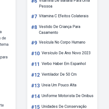
#6
Vitamina De Banana Para Uma
Pessoa
#7
Vitamina C Efeitos Colaterais
#8
Vestido De Criança Para
a
Casamento
s de
#9
Vesícula No Corpo Humano
stema
#10
Versículo De Ano Novo 2023
 para
#11
Verbo Haber Em Espanhol
#12
Ventilador De 50 Cm
#13
Ureia Um Pouco Alta
#14
Uniforme Motorista De Onibus
rte
#15
Unidades De Conservação