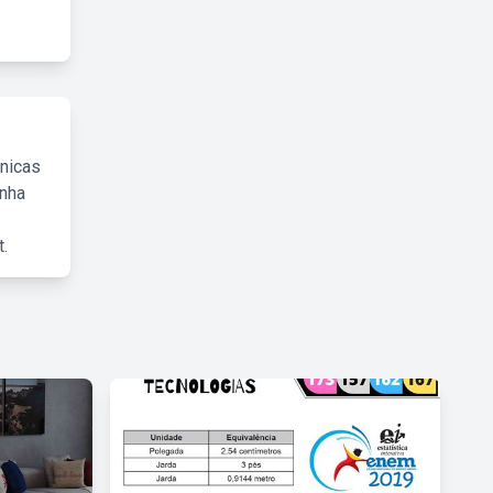
cnicas
inha
.