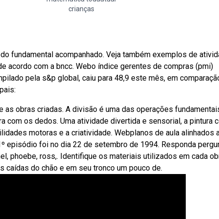
crianças
ano do fundamental acompanhado. Veja também exemplos de ativi
 de acordo com a bncc. Webo índice gerentes de compras (pmi)
mpilado pela s&p global, caiu para 48,9 este mês, em comparaçã
pais:
obre as obras criadas. A divisão é uma das operações fundamentai
ura com os dedos. Uma atividade divertida e sensorial, a pintura
lidades motoras e a criatividade. Webplanos de aula alinhados 
1º episódio foi no dia 22 de setembro de 1994. Responda pergu
l, phoebe, ross,. Identifique os materiais utilizados em cada ob
lhas caídas do chão e em seu tronco um pouco de.