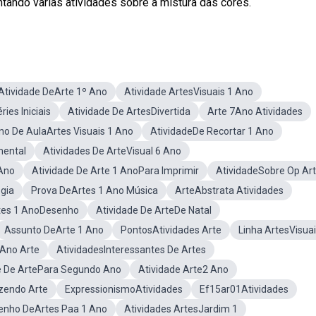
tando várias atividades sobre a mistura das cores.
Atividade DeArte 1º Ano
Atividade ArtesVisuais 1 Ano
ies Iniciais
Atividade De ArtesDivertida
Arte 7Ano Atividades
no De AulaArtes Visuais 1 Ano
AtividadeDe Recortar 1 Ano
mental
Atividades De ArteVisual 6 Ano
 Ano
Atividade De Arte 1 AnoPara Imprimir
AtividadeSobre Op Art
ogia
Prova DeArtes 1 Ano Música
ArteAbstrata Atividades
tes 1 AnoDesenho
Atividade De ArteDe Natal
Assunto DeArte 1 Ano
PontosAtividades Arte
Linha ArtesVisua
 Ano Arte
AtividadesInteressantes De Artes
e De ArtePara Segundo Ano
Atividade Arte2 Ano
zendo Arte
ExpressionismoAtividades
Ef15ar01Atividades
enho DeArtes Paa 1 Ano
Atividades ArtesJardim 1