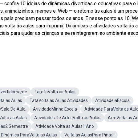
— confira 10 ideias de dinâmicas divertidas e educativas para o i
etes, animaizinhos, memes e. Web — o retorno às aulas é um proc
os pais precisam passar todos os anos. E nesse ponto as 10. W
as volta às aulas para imprimir. Dinâmicas e atividades volta às a
iais para ajudar as crianças a se reintegrarem ao ambiente esco
Divertidamente
TarefaVolta as Aulas
lta as Aulas
TataVolta as Aulas Atividades
Atividade aEscola
sSala De Aula
AtividadeMinha Escola
Atividade ParaVolta as Aul
olta as Aulas
Atividades De ArtesVolta as Aulas
ArteVolta as A
ulas2 Semestre
Atividade Volta as Aulas1 Ano
Dinâmica ParaVolta as Aulas
Volta as AulasPara Pintar