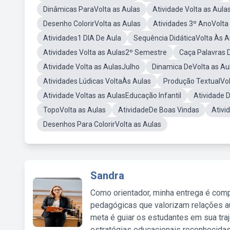
Dinâmicas ParaVolta as Aulas
Atividade Volta as Aul
Desenho ColorirVolta as Aulas
Atividades 3º AnoVolta
Atividades1 DIA De Aula
Sequência DidáticaVolta Às A
Atividades Volta as Aulas2º Semestre
Caça Palavras 
Atividade Volta as AulasJulho
Dinamica DeVolta as Au
Atividades Lúdicas VoltaÀs Aulas
Produção TextualVol
Atividade Voltas as AulasEducação Infantil
Atividade 
TopoVolta as Aulas
AtividadeDe Boas Vindas
Ativi
Desenhos Para ColorirVolta as Aulas
Sandra
Como orientador, minha entrega é comp
pedagógicas que valorizam relações au
meta é guiar os estudantes em sua traj
estratégias educacionais reconhecidas