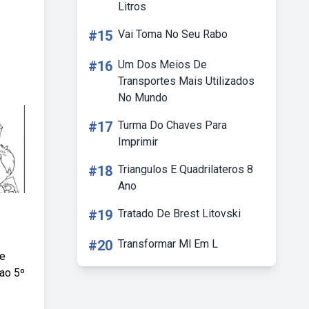
Litros
#15
Vai Toma No Seu Rabo
#16
Um Dos Meios De
Transportes Mais Utilizados
No Mundo
#17
Turma Do Chaves Para
Imprimir
#18
Triangulos E Quadrilateros 8
Ano
#19
Tratado De Brest Litovski
#20
Transformar Ml Em L
de
ao 5º