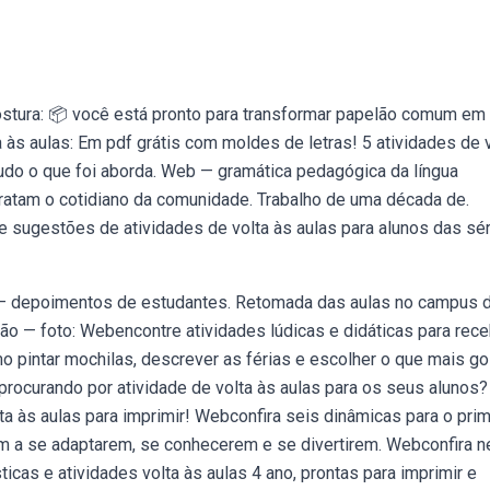
ostura: 📦 você está pronto para transformar papelão comum em
a às aulas: Em pdf grátis com moldes de letras! 5 atividades de 
 tudo o que foi aborda. Web — gramática pedagógica da língua
ratam o cotidiano da comunidade. Trabalho de uma década de.
e sugestões de atividades de volta às aulas para alunos das sé
b — depoimentos de estudantes. Retomada das aulas no campus 
ção — foto: Webencontre atividades lúdicas e didáticas para rec
mo pintar mochilas, descrever as férias e escolher o que mais go
 procurando por atividade de volta às aulas para os seus aluno
ta às aulas para imprimir! Webconfira seis dinâmicas para o prim
dam a se adaptarem, se conhecerem e se divertirem. Webconfira n
s e atividades volta às aulas 4 ano, prontas para imprimir e