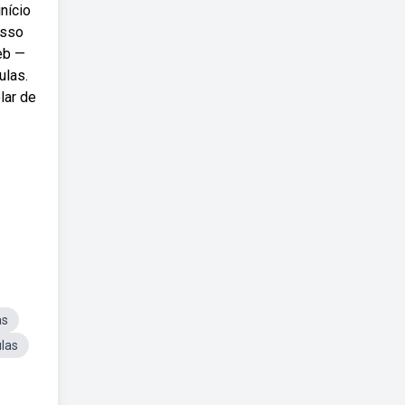
nício
esso
eb —
ulas.
lar de
as
ulas