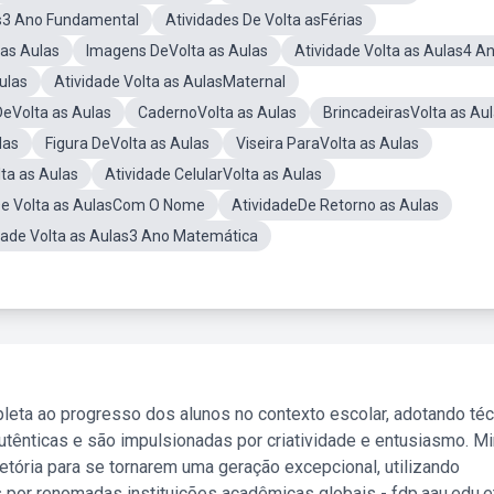
as3 Ano Fundamental
Atividades De Volta asFérias
 as Aulas
Imagens DeVolta as Aulas
Atividade Volta as Aulas4 A
ulas
Atividade Volta as AulasMaternal
DeVolta as Aulas
CadernoVolta as Aulas
BrincadeirasVolta as Au
las
Figura DeVolta as Aulas
Viseira ParaVolta as Aulas
ta as Aulas
Atividade CelularVolta as Aulas
De Volta as AulasCom O Nome
AtividadeDe Retorno as Aulas
dade Volta as Aulas3 Ano Matemática
leta ao progresso dos alunos no contexto escolar, adotando té
tênticas e são impulsionadas por criatividade e entusiasmo. M
etória para se tornarem uma geração excepcional, utilizando
 por renomadas instituições acadêmicas globais - fdp.aau.edu.et