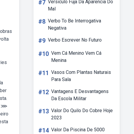
#7
Versiculo Fuja Da Aparencia Do
Mal
#8
Verbo To Be Interrogativa
Negativa
 obras
volta
#9
Verbo Escrever No Futuro
#10
Vem Cá Menino Vem Cá
Menina
ries
#11
Vasos Com Plantas Naturais
Para Sala
da
eber
#12
Vantagens E Desvantagens
sta.
Da Escola Militar
s? ⋙
#13
Valor Do Quilo Do Cobre Hoje
eiro
2023
esta
#14
Valor Da Piscina De 5000