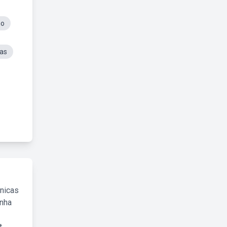
no
las
cnicas
inha
.