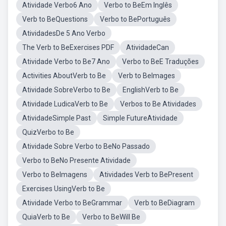
Atividade Verbo6 Ano
Verbo to BeEm Inglês
Verb to BeQuestions
Verbo to BePortuguês
AtividadesDe 5 Ano Verbo
The Verb to BeExercises PDF
AtividadeCan
Atividade Verbo to Be7 Ano
Verbo to BeE Traduções
Activities AboutVerb to Be
Verb to BeImages
Atividade SobreVerbo to Be
EnglishVerb to Be
Atividade LudicaVerb to Be
Verbos to Be Atividades
AtividadeSimple Past
Simple FutureAtividade
QuizVerbo to Be
Atividade Sobre Verbo to BeNo Passado
Verbo to BeNo Presente Atividade
Verbo to BeImagens
Atividades Verb to BePresent
Exercises UsingVerb to Be
Atividade Verbo to BeGrammar
Verb to BeDiagram
QuiaVerb to Be
Verbo to BeWill Be