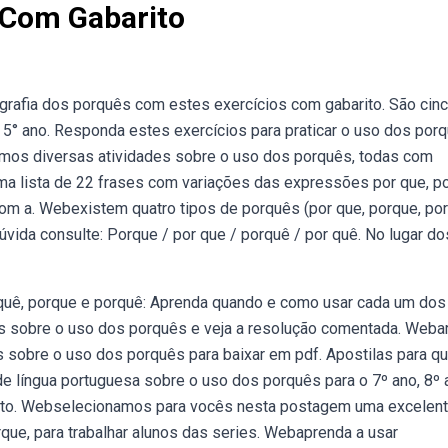
 Com Gabarito
rafia dos porquês com estes exercícios com gabarito. São cin
 5° ano. Responda estes exercícios para praticar o uso dos porq
mos diversas atividades sobre o uso dos porquês, todas com
a lista de 22 frases com variações das expressões por que, po
com a. Webexistem quatro tipos de porquês (por que, porque, po
vida consulte: Porque / por que / porquê / por quê. No lugar do
 quê, porque e porquê: Aprenda quando e como usar cada um dos
os sobre o uso dos porquês e veja a resolução comentada. Weba
 sobre o uso dos porquês para baixar em pdf. Apostilas para q
de língua portuguesa sobre o uso dos porquês para o 7º ano, 8º 
 jeito. Webselecionamos para vocês nesta postagem uma excelen
que, para trabalhar alunos das series. Webaprenda a usar