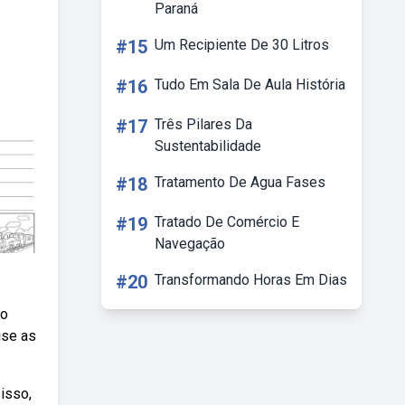
Paraná
#15
Um Recipiente De 30 Litros
#16
Tudo Em Sala De Aula História
#17
Três Pilares Da
Sustentabilidade
#18
Tratamento De Agua Fases
#19
Tratado De Comércio E
Navegação
#20
Transformando Horas Em Dias
do
ise as
.
isso,