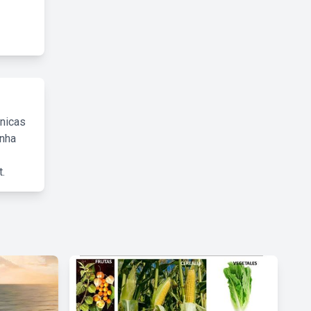
cnicas
inha
.