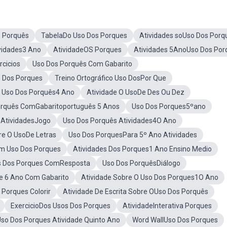
s Porquês
TabelaDo Uso Dos Porques
Atividades soUso Dos Porq
vidades3 Ano
AtividadeOS Porques
Atividades 5AnoUso Dos Por
cicios
Uso Dos Porquês Com Gabarito
 Dos Porques
Treino Ortográfico Uso DosPor Que
 Uso Dos Porquês4 Ano
Atividade O UsoDe Des Ou Dez
orquês ComGabaritoportuguês 5 Anos
Uso Dos Porques5ºano
 AtividadesJogo
Uso Dos Porquês Atividades4O Ano
re O UsoDe Letras
Uso Dos PorquesPara 5º Ano Atividades
m Uso Dos Porques
Atividades Dos Porques1 Ano Ensino Medio
os Dos Porques ComResposta
Uso Dos PorquêsDiálogo
ue 6 Ano Com Gabarito
Atividade Sobre O Uso Dos Porques1O Ano
Porques Colorir
Atividade De Escrita Sobre OUso Dos Porquês
ExercicioDos Usos Dos Porques
AtividadeInterativa Porques
so Dos Porques Atividade Quinto Ano
Word WallUso Dos Porques