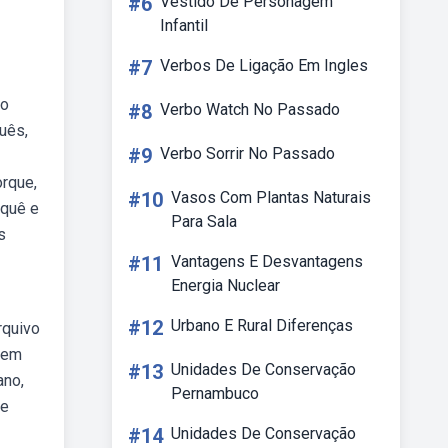
#6
Vestido De Personagem
Infantil
#7
Verbos De Ligação Em Ingles
co
#8
Verbo Watch No Passado
uês,
#9
Verbo Sorrir No Passado
rque,
#10
Vasos Com Plantas Naturais
rquê e
Para Sala
s
#11
Vantagens E Desvantagens
Energia Nuclear
#12
Urbano E Rural Diferenças
rquivo
uem
#13
Unidades De Conservação
ano,
Pernambuco
te
#14
Unidades De Conservação