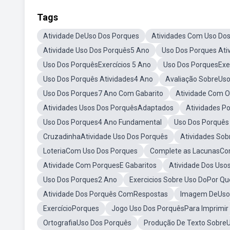
Tags
Atividade DeUso Dos Porques
Atividades Com Uso Do
Atividade Uso Dos Porquês5 Ano
Uso Dos Porques Ati
Uso Dos PorquêsExercícios 5 Ano
Uso Dos PorquesExer
Uso Dos Porquês Atividades4 Ano
Avaliação SobreUso
Uso Dos Porques7 Ano Com Gabarito
Atividade Com O
Atividades Usos Dos PorquêsAdaptados
Atividades P
Uso Dos Porques4 Ano Fundamental
Uso Dos Porquês
CruzadinhaAtividade Uso Dos Porquês
Atividades Sob
LoteriaCom Uso Dos Porques
Complete as LacunasCo
Atividade Com PorquesE Gabaritos
Atividade Dos Us
Uso Dos Porques2 Ano
Exercicios Sobre Uso DoPor Q
Atividade Dos Porquês ComRespostas
Imagem DeUso 
ExercícioPorques
Jogo Uso Dos PorquêsPara Imprimir
OrtografiaUso Dos Porquês
Produção De Texto SobreU