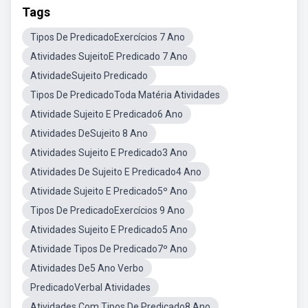
Tags
Tipos De PredicadoExercícios 7 Ano
Atividades SujeitoE Predicado 7 Ano
AtividadeSujeito Predicado
Tipos De PredicadoToda Matéria Atividades
Atividade Sujeito E Predicado6 Ano
Atividades DeSujeito 8 Ano
Atividades Sujeito E Predicado3 Ano
Atividades De Sujeito E Predicado4 Ano
Atividade Sujeito E Predicado5º Ano
Tipos De PredicadoExercícios 9 Ano
Atividades Sujeito E Predicado5 Ano
Atividade Tipos De Predicado7º Ano
Atividades De5 Ano Verbo
PredicadoVerbal Atividades
Atividades Com Tipos De Predicado8 Ano