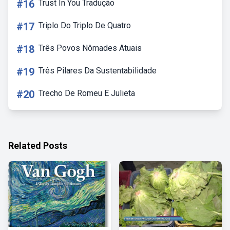
#16
Trust In You Tradução
#17
Triplo Do Triplo De Quatro
#18
Três Povos Nômades Atuais
#19
Três Pilares Da Sustentabilidade
#20
Trecho De Romeu E Julieta
Related Posts