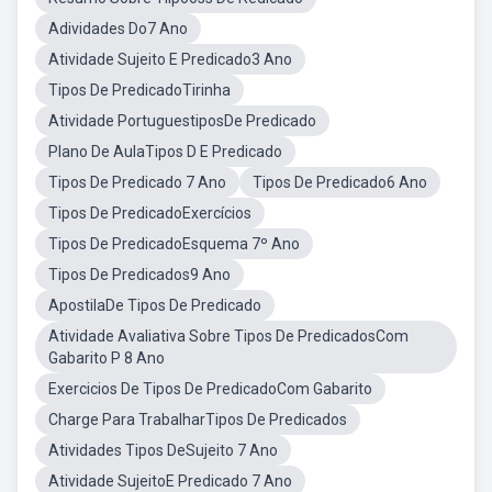
Adividades Do7 Ano
Atividade Sujeito E Predicado3 Ano
Tipos De PredicadoTirinha
Atividade PortuguestiposDe Predicado
Plano De AulaTipos D E Predicado
Tipos De Predicado 7 Ano
Tipos De Predicado6 Ano
Tipos De PredicadoExercícios
Tipos De PredicadoEsquema 7º Ano
Tipos De Predicados9 Ano
ApostilaDe Tipos De Predicado
Atividade Avaliativa Sobre Tipos De PredicadosCom
Gabarito P 8 Ano
Exercicios De Tipos De PredicadoCom Gabarito
Charge Para TrabalharTipos De Predicados
Atividades Tipos DeSujeito 7 Ano
Atividade SujeitoE Predicado 7 Ano