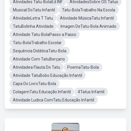
Atividades Tatu-BolaEd INF
AtividadesSobre OS Tatus
Musical DoTatu Infantil
Tatu-BolaTrabalho Na Escola
AtividadeLetra T Tatu
Atividade MúsicaTatu Infantil
TatuBolinha Atividade
Imagen DeTatu-Bola Animado
Atividade Tatu-BolaPasso a Passo
Tatu-BolaTrabalho Escolar
Sequência DidáticaTatu-Bola
Atividade Com TatuBerçario
Atividadea Flauta Do Tatu
PoemaTatu-Bola
Atividade TatuBobo Educação Infantil
Capa Do LivroTatu-Bola
ColagemTatu Educação Infantil
4Tatus Infantil
Atividade Ludica ComTatu Educação Infantil