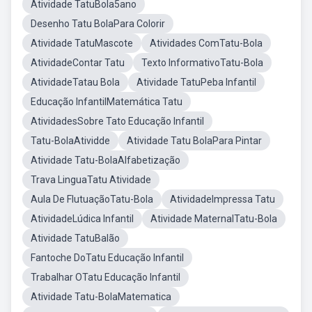
Atividade TatuBola5ano
Desenho Tatu BolaPara Colorir
Atividade TatuMascote
Atividades ComTatu-Bola
AtividadeContar Tatu
Texto InformativoTatu-Bola
AtividadeTatau Bola
Atividade TatuPeba Infantil
Educação InfantilMatemática Tatu
AtividadesSobre Tato Educação Infantil
Tatu-BolaAtividde
Atividade Tatu BolaPara Pintar
Atividade Tatu-BolaAlfabetização
Trava LinguaTatu Atividade
Aula De FlutuaçãoTatu-Bola
AtividadeImpressa Tatu
AtividadeLúdica Infantil
Atividade MaternalTatu-Bola
Atividade TatuBalão
Fantoche DoTatu Educação Infantil
Trabalhar OTatu Educação Infantil
Atividade Tatu-BolaMatematica