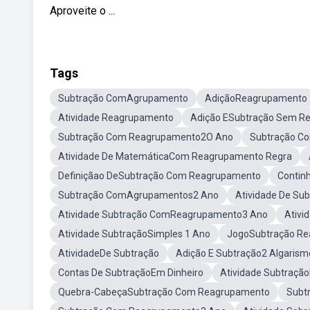
Aproveite o ...
Tags
Subtração ComAgrupamento
AdiçãoReagrupamento
Atividade Reagrupamento
Adição ESubtração Sem R
Subtração Com Reagrupamento2O Ano
Subtração C
Atividade De MatemáticaCom Reagrupamento Regra
Definiçãao DeSubtração Com Reagrupamento
Contin
Subtração ComAgrupamentos2 Ano
Atividade De Su
Atividade Subtração ComReagrupamento3 Ano
Ativi
Atividade SubtraçãoSimples 1 Ano
JogoSubtração R
AtividadeDe Subtração
Adição E Subtração2 Algarism
Contas De SubtraçãoEm Dinheiro
Atividade Subtração
Quebra-CabeçaSubtração Com Reagrupamento
Subt