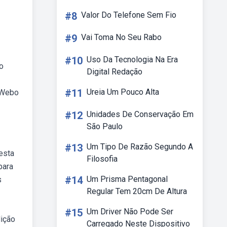
#8
Valor Do Telefone Sem Fio
#9
Vai Toma No Seu Rabo
#10
Uso Da Tecnologia Na Era
o
Digital Redação
#11
Ureia Um Pouco Alta
. Webo
#12
Unidades De Conservação Em
São Paulo
#13
Um Tipo De Razão Segundo A
esta
Filosofia
para
#14
Um Prisma Pentagonal
s
Regular Tem 20cm De Altura
#15
Um Driver Não Pode Ser
dição
Carregado Neste Dispositivo