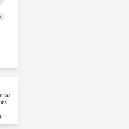
r
o
cnicas
inha
.