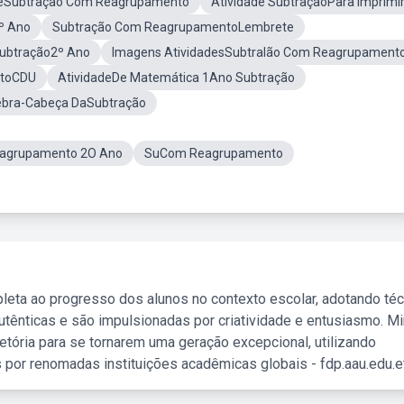
reSubtração Com Reagrupamento
Atividade SubtraçãoPara Imprimi
º Ano
Subtração Com ReagrupamentoLembrete
Subtração2º Ano
Imagens AtividadesSubtralão Com Reagrupament
ntoCDU
AtividadeDe Matemática 1Ano Subtração
bra-Cabeça DaSubtração
eagrupamento 2O Ano
SuCom Reagrupamento
leta ao progresso dos alunos no contexto escolar, adotando té
tênticas e são impulsionadas por criatividade e entusiasmo. M
etória para se tornarem uma geração excepcional, utilizando
 por renomadas instituições acadêmicas globais - fdp.aau.edu.et