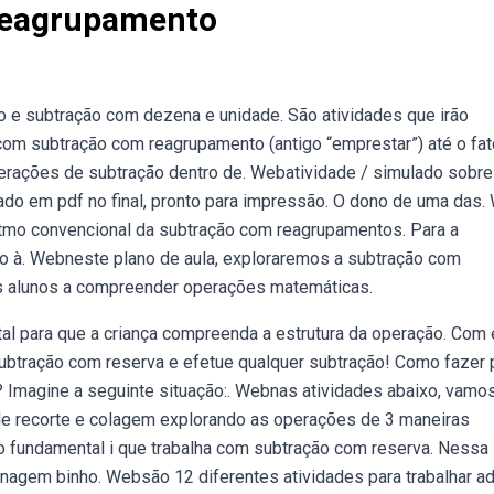
Reagrupamento
o e subtração com dezena e unidade. São atividades que irão
om subtração com reagrupamento (antigo “emprestar”) até o fat
erações de subtração dentro de. Webatividade / simulado sobre
lado em pdf no final, pronto para impressão. O dono de uma das
ritmo convencional da subtração com reagrupamentos. Para a
so à. Webneste plano de aula, exploraremos a subtração com
s alunos a compreender operações matemáticas.
al para que a criança compreenda a estrutura da operação. Com 
subtração com reserva e efetue qualquer subtração! Como fazer 
? Imagine a seguinte situação:. Webnas atividades abaixo, vamo
de recorte e colagem explorando as operações de 3 maneiras
o fundamental i que trabalha com subtração com reserva. Nessa
sonagem binho. Websão 12 diferentes atividades para trabalhar a