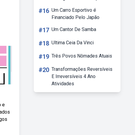
#16
Um Carro Esportivo é
Financiado Pelo Japão
#17
Um Cantor De Samba
#18
Ultima Ceia Da Vinci
#19
Três Povos Nômades Atuais
#20
Transformações Reversíveis
E Irreversíveis 4 Ano
Atividades
o e
tados
ogos