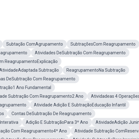
Subtação ComAgrupamento
SubtraçõesCom Reagrupamento
eagrupamento
Atividades DeSubtração Com Reagrupamento
om ReagrupamentoExplicação
AtividadeAdaptada Subtração
ReagrupamentoNa Subtração
has DeSubtração Com Reagrupamento
btração1 Ano Fundamental
dade Subtração Com Reagrupamento2 Ano
Atividadeas 4 Operaçõe
eagrupamento
Atividade Adição E SubtraçãoEducação Infantil
os
Contas DeSubtração De Reagrupamento
Interativa
Adição E SubtraçãoPara 3º Ano
AtividadeAdição Juni
ração Com Reagrupamento4º Ano
Atividade Subtração ComReserv