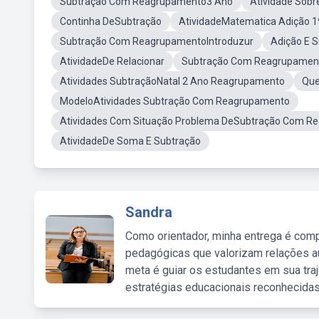
Subtração Com Reagrupamento3 Ano
Atividade Sob
Continha DeSubtração
AtividadeMatematica Adição 1
Subtração Com ReagrupamentoIntroduzur
Adição E 
AtividadeDe Relacionar
Subtração Com Reagrupame
Atividades SubtraçãoNatal 2 Ano Reagrupamento
Que
ModeloAtividades Subtração Com Reagrupamento
Atividades Com Situação Problema DeSubtração Com R
AtividadeDe Soma E Subtração
Sandra
Como orientador, minha entrega é comp
pedagógicas que valorizam relações au
meta é guiar os estudantes em sua traj
estratégias educacionais reconhecidas