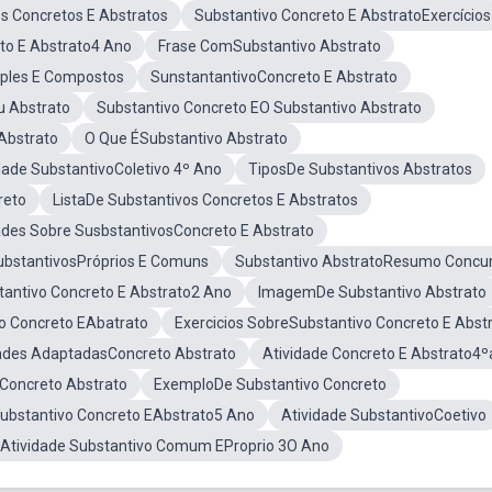
s Concretos E Abstratos
Substantivo Concreto E AbstratoExercícios
to E Abstrato4 Ano
Frase ComSubstantivo Abstrato
mples E Compostos
SunstantantivoConcreto E Abstrato
u Abstrato
Substantivo Concreto EO Substantivo Abstrato
 Abstrato
O Que ÉSubstantivo Abstrato
dade SubstantivoColetivo 4º Ano
TiposDe Substantivos Abstratos
reto
ListaDe Substantivos Concretos E Abstratos
ades Sobre SusbstantivosConcreto E Abstrato
ubstantivosPróprios E Comuns
Substantivo AbstratoResumo Concu
tantivo Concreto E Abstrato2 Ano
ImagemDe Substantivo Abstrato
o Concreto EAbatrato
Exercicios SobreSubstantivo Concreto E Abst
ades AdaptadasConcreto Abstrato
Atividade Concreto E Abstrato4
Concreto Abstrato
ExemploDe Substantivo Concreto
ubstantivo Concreto EAbstrato5 Ano
Atividade SubstantivoCoetivo
Atividade Substantivo Comum EProprio 3O Ano