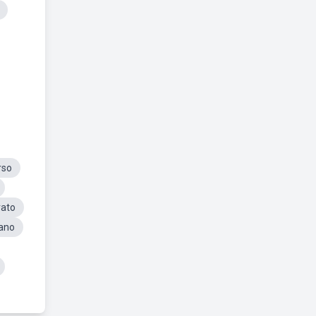
rso
rato
ºano