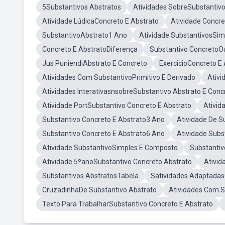
5Substantivos Abstratos
Atividades SobreSubstantivo
Atividade LúdicaConcreto E Abstrato
Atividade Concre
SubstantivoAbstrato1 Ano
Atividade SubstantivosSi
Concreto E AbstratoDiferença
Substantivo ConcretoO
Jus PuniendiAbstrato E Concreto
ExercicioConcreto E
Atividades Com SubstantivoPrimitivo E Derivado
Ativi
Atividades InterativasnsobreSubstantivo Abstrato E Conc
Atividade PortSubstantivo Concreto E Abstrato
Ativid
Substantivo Concreto E Abstrato3 Ano
Atividade De S
Substantivo Concreto E Abstrato6 Ano
Atividade Subs
Atividade SubstantivoSimples E Composto
Substantiv
Atividade 5ºanoSubstantivo Concreto Abstrato
Ativid
Substantivos AbstratosTabela
Satividades Adaptadas
CruzadinhaDe Substantivo Abstrato
Atividades Com S
Texto Para TrabalharSubstantivo Concreto E Abstrato