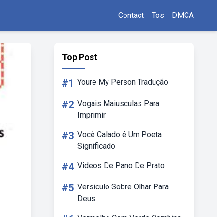
Contact
Tos
DMCA
Top Post
#1
Youre My Person Tradução
#2
Vogais Maiusculas Para
Imprimir
#3
Você Calado é Um Poeta
Significado
#4
Videos De Pano De Prato
#5
Versiculo Sobre Olhar Para
Deus