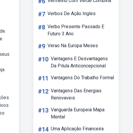
#6
Vermelho Com Verde Combina
#7
Verbos De Ação Ingles
#8
Verbo Presente Passado E
de.
Futuro 3 Ano
de
#9
Verao Na Europa Meses
 seus
#10
Vantagens E Desvantagens
Da Pilula Anticoncepcional
eja
#11
Vantagens Do Trabalho Formal
#12
Vantagens Das Energias
ações
Renovaveis
tivos
#13
Vanguarda Europeia Mapa
des
Mental
#14
Uma Aplicação Financeira