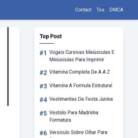
Contact
Tos
DMCA
Top Post
#1
Vogais Cursivas Maiúsculas E
Minúsculas Para Imprimir
#2
Vitamina Completa De A A Z
#3
Vitamina A Formula Estrutural
#4
Vestimentas De Festa Junina
#5
Vestido Para Madrinha
Formatura
#6
Versiculo Sobre Olhar Para