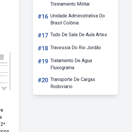
Treinamento Militar
#16
Unidade Administrativa Do
Brasil Colônia
#17
Tudo De Sala De Aula Artes
#18
Travessia Do Rio Jordão
#19
Tratamento De Agua
Fluxograma
#20
Transporte De Cargas
Rodoviario
re
e
 2º
ricos