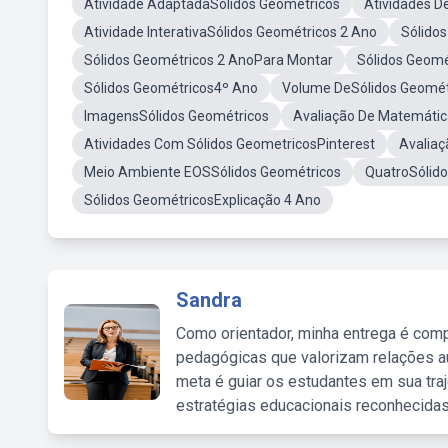
Atividade AdaptadaSólidos Geométricos
Atividades 
Atividade InterativaSólidos Geométricos 2 Ano
Sólido
Sólidos Geométricos 2 AnoPara Montar
Sólidos Geomé
Sólidos Geométricos4º Ano
Volume DeSólidos Geomét
ImagensSólidos Geométricos
Avaliação De Matemáti
Atividades Com Sólidos GeometricosPinterest
Avaliaç
Meio Ambiente EOSSólidos Geométricos
QuatroSólid
Sólidos GeométricosExplicação 4 Ano
Sandra
Como orientador, minha entrega é comp
pedagógicas que valorizam relações au
meta é guiar os estudantes em sua traj
estratégias educacionais reconhecidas