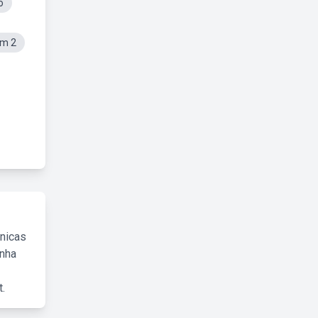
o
im 2
cnicas
inha
.