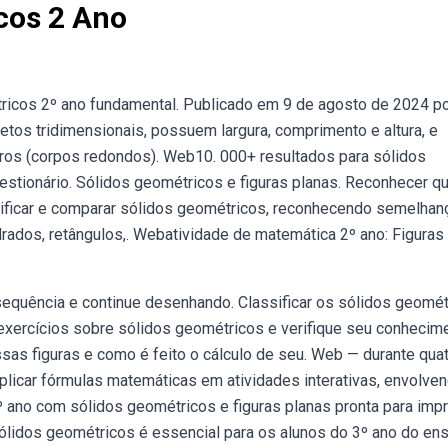
cos 2 Ano
ricos 2º ano fundamental. Publicado em 9 de agosto de 2024 p
tos tridimensionais, possuem largura, comprimento e altura, e
dros (corpos redondos). Web10. 000+ resultados para sólidos
estionário. Sólidos geométricos e figuras planas. Reconhecer q
ificar e comparar sólidos geométricos, reconhecendo semelhan
adrados, retângulos,. Webatividade de matemática 2º ano: Figuras
equência e continue desenhando. Classificar os sólidos geomét
xercícios sobre sólidos geométricos e verifique seu conhecim
sas figuras e como é feito o cálculo de seu. Web — durante qua
 aplicar fórmulas matemáticas em atividades interativas, envolve
º ano com sólidos geométricos e figuras planas pronta para impr
lidos geométricos é essencial para os alunos do 3º ano do ens