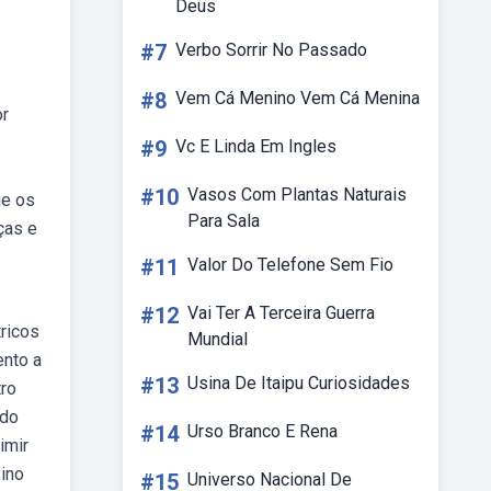
Deus
#7
Verbo Sorrir No Passado
#8
Vem Cá Menino Vem Cá Menina
or
#9
Vc E Linda Em Ingles
#10
Vasos Com Plantas Naturais
ue os
Para Sala
ças e
#11
Valor Do Telefone Sem Fio
#12
Vai Ter A Terceira Guerra
ricos
Mundial
ento a
#13
Usina De Itaipu Curiosidades
tro
ndo
#14
Urso Branco E Rena
imir
ino
#15
Universo Nacional De