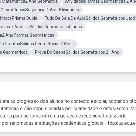
De Matemática2 Ano Geometria
AtividadesFormas Geométricas 2 An
s GeométricosSequencia 1 Ano Atividades
tricosPrisma Dupla
Tudo De Sala De AulaSólidos Geométricos Jard
ricos 7 Ano
Sólidos GeométricosPlanos
ca2 Ano Formas Geométricas
ão ProntasSólidos Geométricos 2 Anos
os Geométricos
Prova Do SaepeSólidos Geométricos 2º Ano
leta ao progresso dos alunos no contexto escolar, adotando té
tênticas e são impulsionadas por criatividade e entusiasmo. M
etória para se tornarem uma geração excepcional, utilizando
 por renomadas instituições acadêmicas globais - fdp.aau.edu.et