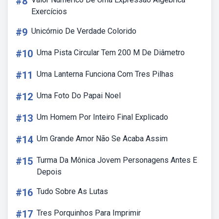
#8
Exercícios
#9
Unicórnio De Verdade Colorido
#10
Uma Pista Circular Tem 200 M De Diâmetro
#11
Uma Lanterna Funciona Com Tres Pilhas
#12
Uma Foto Do Papai Noel
#13
Um Homem Por Inteiro Final Explicado
#14
Um Grande Amor Não Se Acaba Assim
#15
Turma Da Mônica Jovem Personagens Antes E
Depois
#16
Tudo Sobre As Lutas
#17
Tres Porquinhos Para Imprimir